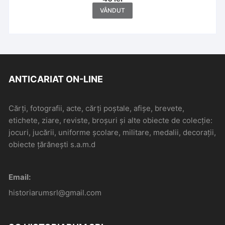
VÂNDUT
ANTICARIAT ON-LINE
Cărți, fotografii, acte, cărți poștale, afișe, brevete,
etichete, ziare, reviste, broșuri și alte obiecte de colecție:
jocuri, jucării, uniforme școlare, militare, medalii, decorații,
obiecte țărănești s.a.m.d
Email:
historiarumsrl@gmail.com