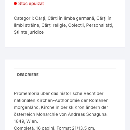
Stoc epuizat
Categorii:
Cărți
,
Cărți în limba germană
,
Cărți în
limbi străine
,
Cărți religie
,
Colecții
,
Personalități
,
Științe juridice
DESCRIERE
Promemoria über das historische Recht der
nationalen Kirchen-Authonomie der Romanen
morgenländ, Kirche in der kk Kronländern der
österreich Monarchie von Andreas Schaguna,
1849, Wien.
Completă, 16 pagini. Format 21/13,5 cm.