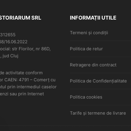
ISTORIARUM SRL
INFORMAȚII UTILE
Termeni și condiții
6312655
68/16.06.2022
cial: str Florilor, nr 86D,
Politica de retur
, jud Cluj
Retragere din contract
de activitate conform
or CAEN: 4791 – Comerţ cu
Politica de Confidențialitate
ul prin intermediul caselor
nzi sau prin Internet
Politica cookies
Tarife și termene de livrare