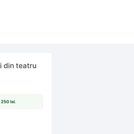
i din teatru
m
250
lei
.