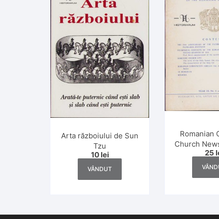
Romanian 
Arta războiului de Sun
Church News
Tzu
25
l
2/19
10
lei
VÂND
VÂNDUT