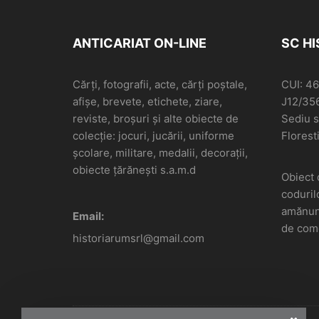
ANTICARIAT ON-LINE
SC H
Cărți, fotografii, acte, cărți poștale,
CUI: 4
afișe, brevete, etichete, ziare,
J12/35
reviste, broșuri și alte obiecte de
Sediu so
colecție: jocuri, jucării, uniforme
Floresti
școlare, militare, medalii, decorații,
obiecte țărănești s.a.m.d
Obiect 
coduril
amănunt
Email:
de come
historiarumsrl@gmail.com