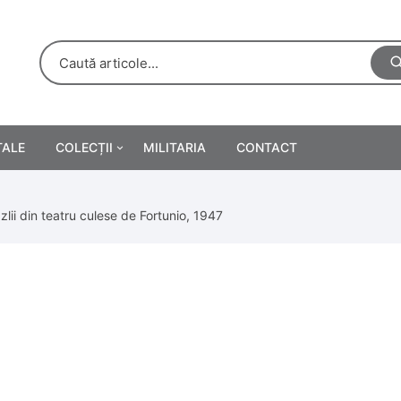
TALE
COLECȚII
MILITARIA
CONTACT
e
Personalități
zlii din teatru culese de Fortunio, 1947
rete
ă
Reclame tipărite
Afișe
urări
Farmacie
Calendare
/Manuale școlare
Medalii/Ordine/Decorații