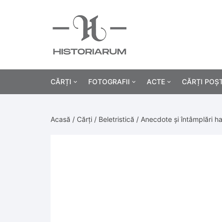
CĂRȚI
FOTOGRAFII
ACTE
CĂRȚI POȘ
Istorie
Fotografii civile
Diplome și certificat
Acasă
/
Cărți
/
Beletristică
/ Anecdote și întâmplări ha
Alte cărți știință
Fotografii militare
Permise, carnete, liv
Agricultur
Cărți religie
Hârtii cu antet
Industrie
Beletristică
Bănci, acțiuni și asig
Medicină/
Cărți pentru copii
Alte documente
Pedagogie