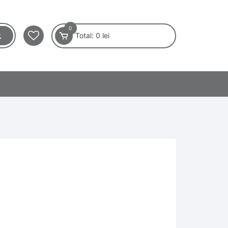
0
Total:
0
lei