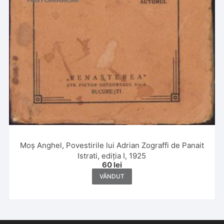
Moș Anghel, Povestirile lui Adrian Zograffi de Panait
Istrati, ediția I, 1925
60
lei
VÂNDUT