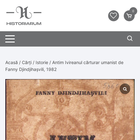
0
Acasă
/
Cărți
/
Istorie
/ Antim Ivireanul cărturar umanist de
Fanny Djindjihașvili, 1982