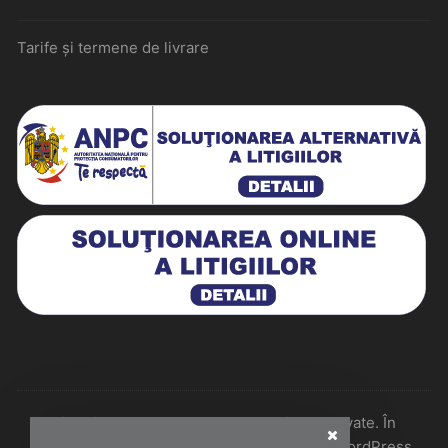
Tarife și termene de livrare
Historiarum 2026 - Toate drepturile rezervate. În
colaborare cu Perfect Pixel & Mentenanță WordPress