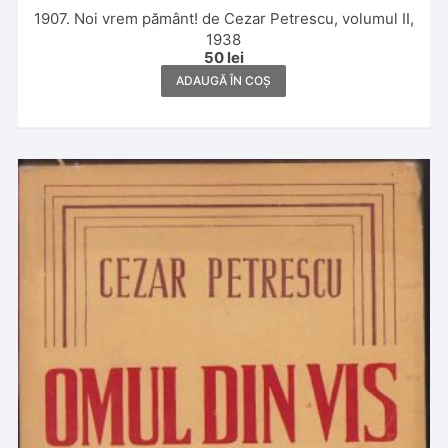
1907. Noi vrem pământ! de Cezar Petrescu, volumul II,
1938
50
lei
ADAUGĂ ÎN COȘ