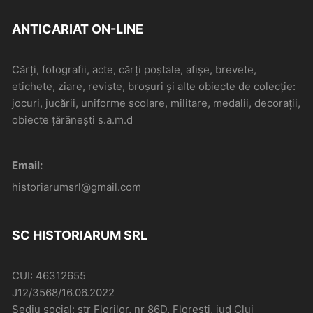
ANTICARIAT ON-LINE
Cărți, fotografii, acte, cărți poștale, afișe, brevete,
etichete, ziare, reviste, broșuri și alte obiecte de colecție:
jocuri, jucării, uniforme școlare, militare, medalii, decorații,
obiecte țărănești s.a.m.d
Email:
historiarumsrl@gmail.com
SC HISTORIARUM SRL
CUI: 46312655
J12/3568/16.06.2022
Sediu social: str Florilor, nr 86D, Floresti, jud Cluj