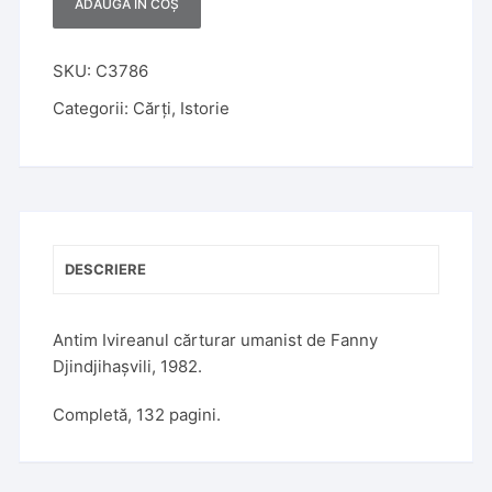
ADAUGĂ ÎN COȘ
A
l
t
SKU:
C3786
e
Categorii:
Cărți
,
Istorie
r
n
a
t
i
v
DESCRIERE
e
:
Antim Ivireanul cărturar umanist de Fanny
Djindjihașvili, 1982.
Completă, 132 pagini.