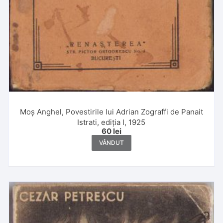
Moș Anghel, Povestirile lui Adrian Zograffi de Panait
Istrati, ediția I, 1925
60
lei
VÂNDUT