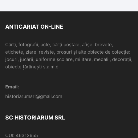
ANTICARIAT ON-LINE
Cărți, fotografii, acte, cărți poștale, afișe, brevete,
etichete, ziare, reviste, broșuri și alte obiecte de colecție:
jocuri, jucării, uniforme școlare, militare, medalii, decorații,
obiecte țărănești s.a.m.d
Email:
historiarumsrl@gmail.com
SC HISTORIARUM SRL
CUI: 46312655