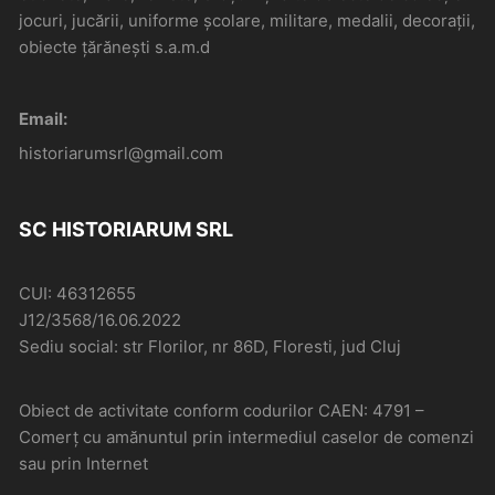
jocuri, jucării, uniforme școlare, militare, medalii, decorații,
obiecte țărănești s.a.m.d
Email:
historiarumsrl@gmail.com
SC HISTORIARUM SRL
CUI: 46312655
J12/3568/16.06.2022
Sediu social: str Florilor, nr 86D, Floresti, jud Cluj
Obiect de activitate conform codurilor CAEN: 4791 –
Comerţ cu amănuntul prin intermediul caselor de comenzi
sau prin Internet