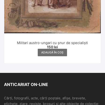
Militari austro-ungari cu șnur de specialiști
150
lei
ADAUGĂ ÎN COȘ
ANTICARIAT ON-LINE
Cărți, fotografii, acte, cărți poștale, afișe, brevete,
etichete, ziare, reviste, broșuri și alte obiecte de colecție: