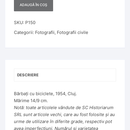
ADAUGĂ ÎN COȘ
A
l
t
SKU:
P150
e
Categorii:
Fotografii
,
Fotografii civile
r
n
a
t
i
v
DESCRIERE
e
:
Bărbați cu biciclete, 1954, Cluj.
Mărime 14/9 cm.
Notă: toate articolele vândute de SC Historiarum
SRL sunt articole vechi, care au fost folosite și au
urme de utilizare în diferite grade, respectiv pot
avea imperfecțiuni. Numărul și varietatea