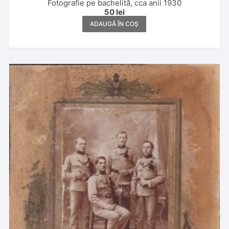
Fotografie pe bachelită, cca anii 1930
50
lei
ADAUGĂ ÎN COȘ