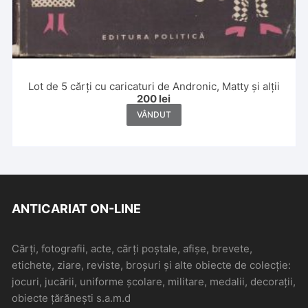
Lot de 5 cărți cu caricaturi de Andronic, Matty și alții
200
lei
VÂNDUT
ANTICARIAT ON-LINE
Cărți, fotografii, acte, cărți poștale, afișe, brevete,
etichete, ziare, reviste, broșuri și alte obiecte de colecție:
jocuri, jucării, uniforme școlare, militare, medalii, decorații,
obiecte țărănești s.a.m.d