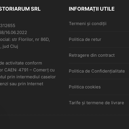
ISTORIARUM SRL
INFORMAȚII UTILE
Termeni și condiții
6312655
68/16.06.2022
cial: str Florilor, nr 86D,
Politica de retur
, jud Cluj
Retragere din contract
de activitate conform
or CAEN: 4791 – Comerţ cu
Politica de Confidențialitate
ul prin intermediul caselor
nzi sau prin Internet
Politica cookies
Tarife și termene de livrare