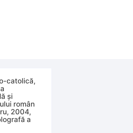
o-catolică,
la
ă și
rului român
ru, 2004,
lografă a