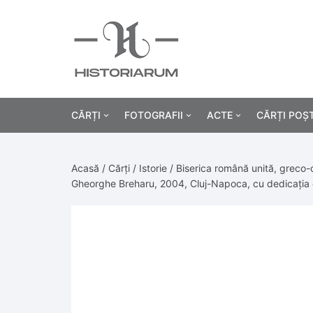
CĂRȚI
FOTOGRAFII
ACTE
CĂRȚI POȘ
Istorie
Fotografii civile
Diplome și certificat
Acasă
/
Cărți
/
Istorie
/ Biserica română unită, greco-c
Alte cărți știință
Fotografii militare
Permise, carnete, liv
Agricultur
Gheorghe Breharu, 2004, Cluj-Napoca, cu dedicația o
Cărți religie
Hârtii cu antet
Industrie
Beletristică
Bănci, acțiuni și asig
Medicină/
Cărți pentru copii
Alte documente
Pedagogie