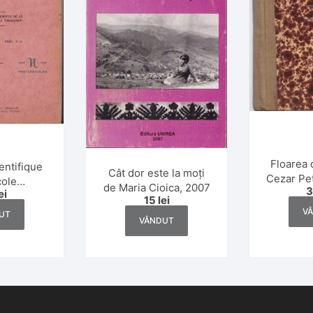
Floarea 
ientifique
Cât dor este la moți
Cezar Pet
cole
de Maria Cioica, 2007
ediție
ei
ique de
15
lei
 numerele
V
UT
VÂNDUT
944