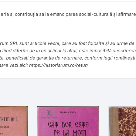
erla și contribuția sa la emanciparea social-culturală și afirmar
um SRL sunt articole vechi, care au fost folosite și au urme de u
iind diferite de la un articol la altul, este imposibilă descrierea
te, beneficiați de garanția de returnare, conform legii românești 
nare vezi aici:
https://historiarum.ro/retur/