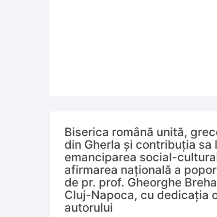
Biserica română unită, grec
din Gherla și contribuția sa 
emanciparea social-cultural
afirmarea națională a popo
de pr. prof. Gheorghe Breha
Cluj-Napoca, cu dedicația o
autorului