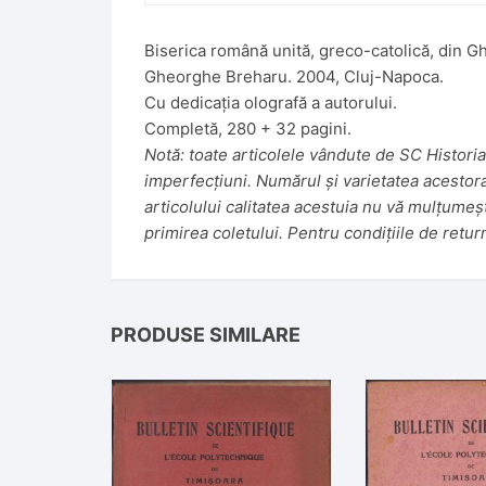
:
Biserica română unită, greco-catolică, din Gh
Gheorghe Breharu. 2004, Cluj-Napoca.
Cu dedicația olografă a autorului.
Completă, 280 + 32 pagini.
Notă: toate articolele vândute de SC Historiar
imperfecțiuni. Numărul și varietatea acestora f
articolului calitatea acestuia nu vă mulțumeș
primirea coletului. Pentru condițiile de retur
PRODUSE SIMILARE