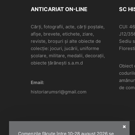
ANTICARIAT ON-LINE
SC H
Cărți, fotografii, acte, cărți poștale,
CUI: 4
afișe, brevete, etichete, ziare,
J12/35
reviste, broșuri și alte obiecte de
Sediu so
colecție: jocuri, jucării, uniforme
Floresti
școlare, militare, medalii, decorații,
obiecte țărănești s.a.m.d
Obiect 
coduril
amănunt
Email:
de come
historiarumsrl@gmail.com
Comenzile făcute între 10-28 august 2026 se