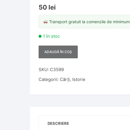
50
lei
Transport gratuit la comenzile de minimu
1 în stoc
ADAUGĂ ÎN COȘ
A
l
t
SKU:
C3599
e
Categorii:
Cărți
,
Istorie
r
n
a
t
i
v
DESCRIERE
e