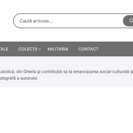
TALE
COLECȚII
MILITARIA
CONTACT
e
Personalități
atolică, din Gherla și contribuția sa la emanciparea social-culturală ș
rete
ă
Reclame tipărite
lografă a autorului
Afișe
urări
Farmacie
Calendare
/Manuale școlare
Medalii/Ordine/Decorații