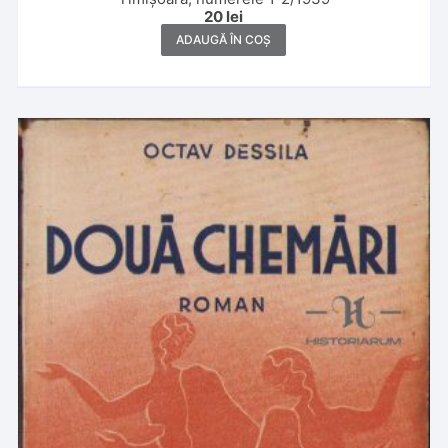
20
lei
ADAUGĂ ÎN COȘ