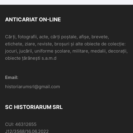
ANTICARIAT ON-LINE
Cărți, fotografii, acte, cărți poștale, afișe, brevete,
etichete, ziare, reviste, broșuri și alte obiecte de colecție:
jocuri, jucării, uniforme școlare, militare, medalii, decorații,
obiecte țărănești s.a.m.d
Email:
historiarumsrl@gmail.com
SC HISTORIARUM SRL
CUI: 46312655
J12/3568/16.06.2022