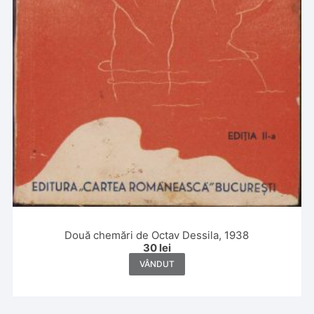
Două chemări de Octav Dessila, 1938
30
lei
VÂNDUT