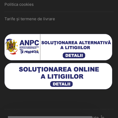
Politica cookies
Tarife și termene de livrare
Historiarum 2026 - Toate drepturile rezervate. În