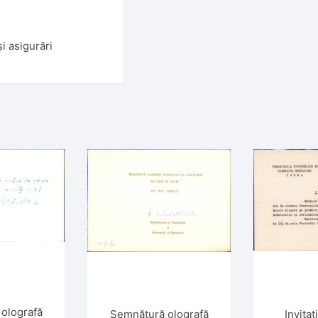
și asigurări
olografă
Invitaț
Semnătură olografă