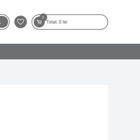
0
Total:
0
lei