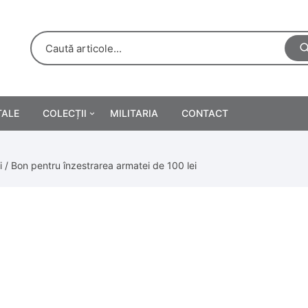
TALE
COLECȚII
MILITARIA
CONTACT
e
Personalități
i
/ Bon pentru înzestrarea armatei de 100 lei
rete
ă
Reclame tipărite
Afișe
urări
Farmacie
Calendare
/Manuale școlare
Medalii/Ordine/Decorații