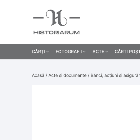
CĂRȚI
FOTOGRAFII
ACTE
CĂRȚI POȘ
Istorie
Fotografii civile
Diplome și certificat
Acasă
/
Acte și documente
/
Bănci, acțiuni și asigurăr
Alte cărți știință
Fotografii militare
Permise, carnete, liv
Agricultur
Cărți religie
Hârtii cu antet
Industrie
Beletristică
Bănci, acțiuni și asig
Medicină/
Cărți pentru copii
Alte documente
Pedagogie