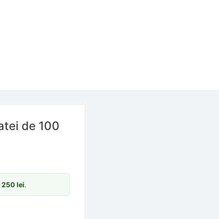
atei de 100
m
250
lei
.