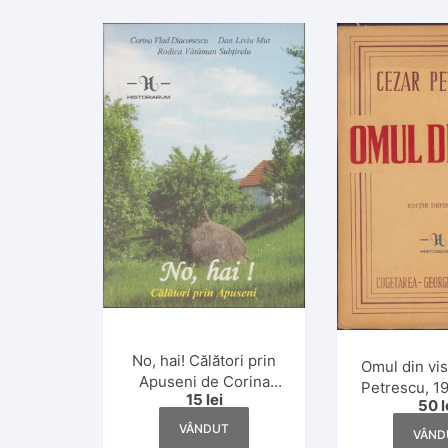
No, hai! Călători prin
Omul din vi
Apuseni de Corina
Petrescu, 19
15
lei
Vlad Diaconescu, Dan
50
l
defini
Liviu Mut și Rodica
VÂNDUT
VÂND
Vătăman Subțirelu,