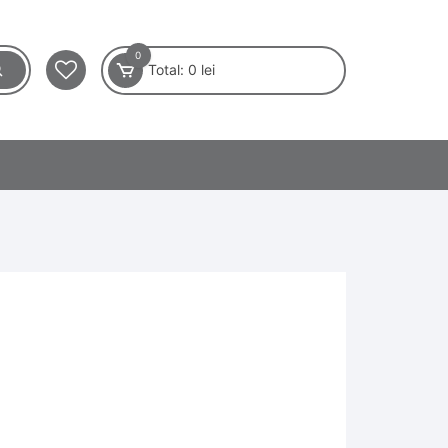
0
Total:
0
lei