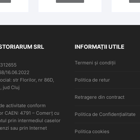
ISTORIARUM SRL
INFORMAȚII UTILE
Termeni și condiții
6312655
68/16.06.2022
cial: str Florilor, nr 86D,
Politica de retur
, jud Cluj
Retragere din contract
de activitate conform
or CAEN: 4791 – Comerţ cu
Politica de Confidențialitate
ul prin intermediul caselor
nzi sau prin Internet
Politica cookies