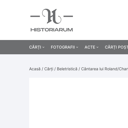
CĂRȚI
FOTOGRAFII
ACTE
CĂRȚI POȘ
Istorie
Fotografii civile
Diplome și certificat
Acasă
/
Cărți
/
Beletristică
/ Cântarea lui Roland/Chan
Alte cărți știință
Fotografii militare
Permise, carnete, liv
Agricultur
Cărți religie
Hârtii cu antet
Industrie
Beletristică
Bănci, acțiuni și asig
Medicină/
Cărți pentru copii
Alte documente
Pedagogie