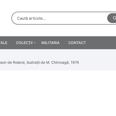
TALE
COLECȚII
MILITARIA
CONTACT
e
Personalități
son de Roland, ilustrații de M. Chirnoagă, 1974
rete
ă
Reclame tipărite
Afișe
urări
Farmacie
Calendare
/Manuale școlare
Medalii/Ordine/Decorații