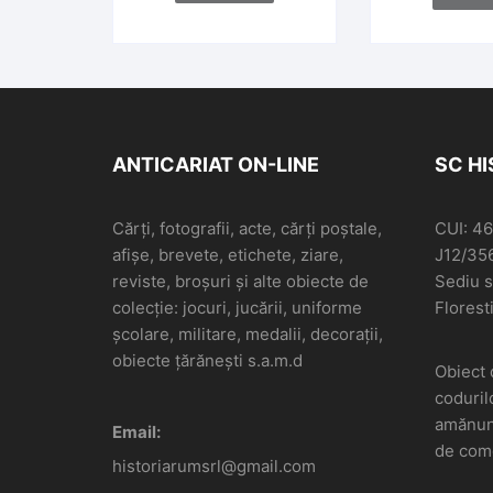
2007
ANTICARIAT ON-LINE
SC H
Cărți, fotografii, acte, cărți poștale,
CUI: 4
afișe, brevete, etichete, ziare,
J12/35
reviste, broșuri și alte obiecte de
Sediu so
colecție: jocuri, jucării, uniforme
Floresti
școlare, militare, medalii, decorații,
obiecte țărănești s.a.m.d
Obiect 
coduril
amănunt
Email:
de come
historiarumsrl@gmail.com