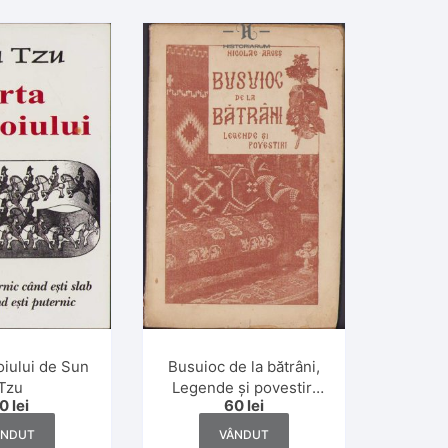
Busuioc de la bătrâni,
oiului de Sun
Legende și povestiri
Tzu
60
lei
10
lei
de Nicolae Argeș,
1924
VÂNDUT
ÂNDUT