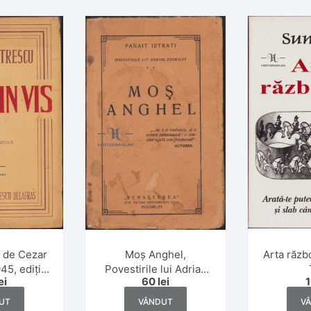
Arta răzb
s de Cezar
Moș Anghel,
45, ediție
Povestirile lui Adrian
ei
60
lei
tivă
Zograffi de Panait
Istrati, ediția I, 1925
V
UT
VÂNDUT