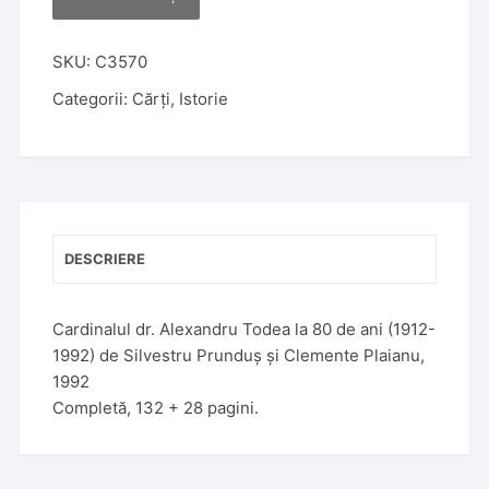
A
l
t
SKU:
C3570
e
Categorii:
Cărți
,
Istorie
r
n
a
t
i
v
DESCRIERE
e
:
Cardinalul dr. Alexandru Todea la 80 de ani (1912-
1992) de Silvestru Prunduș și Clemente Plaianu,
1992
Completă, 132 + 28 pagini.