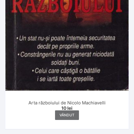
Arta războiului de Nicolo Machiavelli
10
lei
VÂNDUT