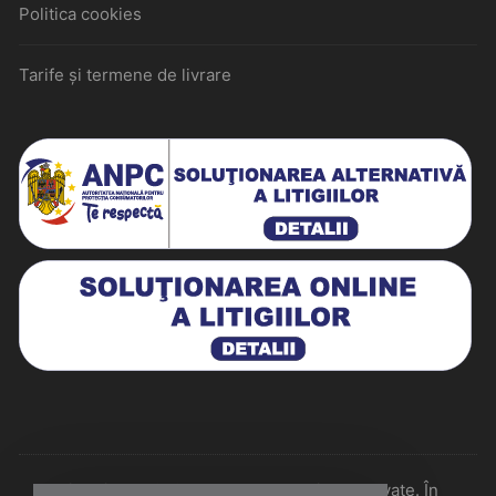
Politica cookies
Tarife și termene de livrare
Historiarum 2026 - Toate drepturile rezervate. În