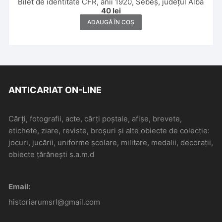
Bilet de identitate CFR, anii 1920, Sebeș, județul Alba
40
lei
ADAUGĂ ÎN COȘ
ANTICARIAT ON-LINE
Cărți, fotografii, acte, cărți poștale, afișe, brevete,
etichete, ziare, reviste, broșuri și alte obiecte de colecție:
jocuri, jucării, uniforme școlare, militare, medalii, decorații,
obiecte țărănești s.a.m.d
Email:
historiarumsrl@gmail.com