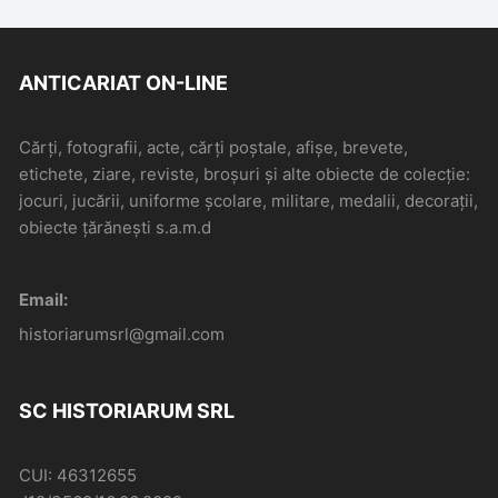
ANTICARIAT ON-LINE
Cărți, fotografii, acte, cărți poștale, afișe, brevete,
etichete, ziare, reviste, broșuri și alte obiecte de colecție:
jocuri, jucării, uniforme școlare, militare, medalii, decorații,
obiecte țărănești s.a.m.d
Email:
historiarumsrl@gmail.com
SC HISTORIARUM SRL
CUI: 46312655