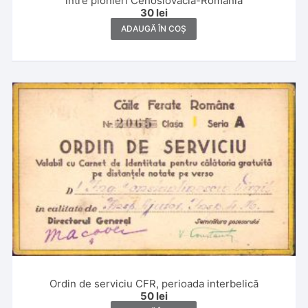
între pionieri Cehoslovacia-România
30
lei
ADAUGĂ ÎN COȘ
Ordin de serviciu CFR, perioada interbelică
50
lei