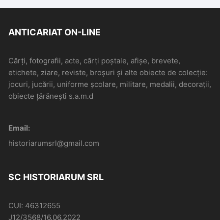
ANTICARIAT ON-LINE
Cărți, fotografii, acte, cărți poștale, afișe, brevete,
etichete, ziare, reviste, broșuri și alte obiecte de colecție:
jocuri, jucării, uniforme școlare, militare, medalii, decorații,
obiecte țărănești s.a.m.d
Email:
historiarumsrl@gmail.com
SC HISTORIARUM SRL
CUI: 46312655
J12/3568/16.06.2022