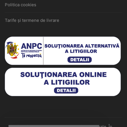
Politica cookies
Tarife și termene de livrare
Historiarum 2026 - Toate drepturile rezervate. În