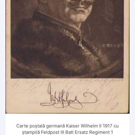
Carte poștală germană Kaiser Wilhelm II 1917 cu
ștampilă Feldpost III Batl Ersatz Regiment 1