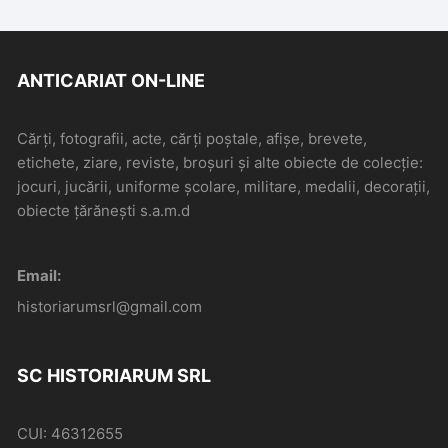
ANTICARIAT ON-LINE
Cărți, fotografii, acte, cărți poștale, afișe, brevete,
etichete, ziare, reviste, broșuri și alte obiecte de colecție:
jocuri, jucării, uniforme școlare, militare, medalii, decorații,
obiecte țărănești s.a.m.d
Email:
historiarumsrl@gmail.com
SC HISTORIARUM SRL
CUI: 46312655