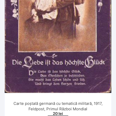
Carte poștală germană cu tematică militară, 1917,
Feldpost, Primul Război Mondial
20
lei