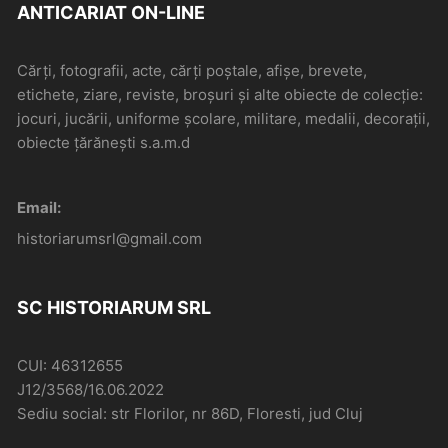
ANTICARIAT ON-LINE
Cărți, fotografii, acte, cărți poștale, afișe, brevete,
etichete, ziare, reviste, broșuri și alte obiecte de colecție:
jocuri, jucării, uniforme școlare, militare, medalii, decorații,
obiecte țărănești s.a.m.d
Email:
historiarumsrl@gmail.com
SC HISTORIARUM SRL
CUI: 46312655
J12/3568/16.06.2022
Sediu social: str Florilor, nr 86D, Floresti, jud Cluj