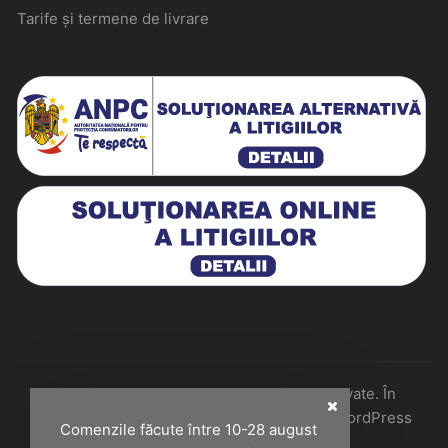
Tarife și termene de livrare
Historiarum 2026 - Toate drepturile rezervate. În
colaborare cu Perfect Pixel & Mentenanță WordPress
Comenzile făcute între 10-28 august