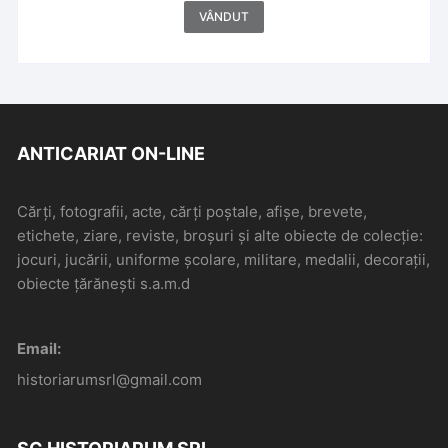
VÂNDUT
ANTICARIAT ON-LINE
Cărți, fotografii, acte, cărți poștale, afișe, brevete,
etichete, ziare, reviste, broșuri și alte obiecte de colecție:
jocuri, jucării, uniforme școlare, militare, medalii, decorații,
obiecte țărănești s.a.m.d
Email:
historiarumsrl@gmail.com