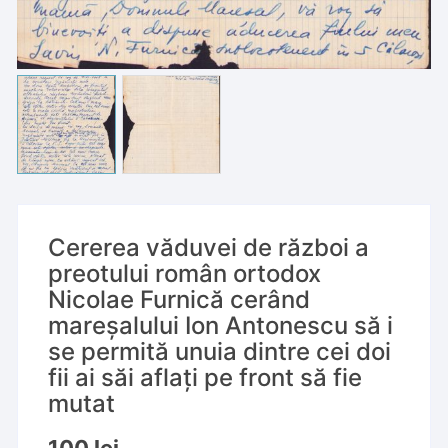
Cererea văduvei de război a
preotului român ortodox
Nicolae Furnică cerând
mareșalului Ion Antonescu să i
se permită unuia dintre cei doi
fii ai săi aflați pe front să fie
mutat