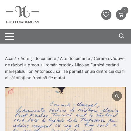
0
Acasă
/
Acte și documente
/
Alte documente
/ Cererea văduvei
de război a preotului român ortodox Nicolae Furnică cerând
mareșalului Ion Antonescu să i se permită unuia dintre cei doi fii
ai săi aflați pe front să fie mutat