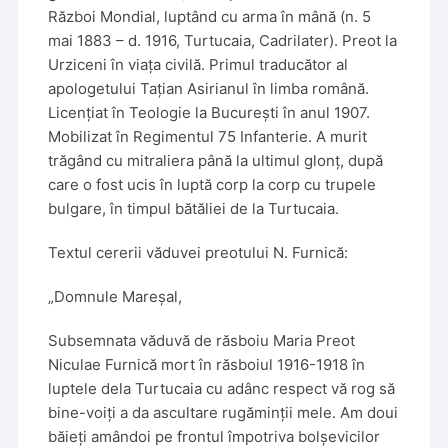
Război Mondial, luptând cu arma în mână (n. 5
mai 1883 – d. 1916, Turtucaia, Cadrilater). Preot la
Urziceni în viața civilă. Primul traducător al
apologetului Taţian Asirianul în limba română.
Licențiat în Teologie la București în anul 1907.
Mobilizat în Regimentul 75 Infanterie. A murit
trăgând cu mitraliera până la ultimul glonț, după
care o fost ucis în luptă corp la corp cu trupele
bulgare, în timpul bătăliei de la Turtucaia.
Textul cererii văduvei preotului N. Furnică:
„Domnule Mareșal,
Subsemnata văduvă de răsboiu Maria Preot
Niculae Furnică mort în răsboiul 1916-1918 în
luptele dela Turtucaia cu adânc respect vă rog să
bine-voiți a da ascultare rugăminții mele. Am doui
băieți amândoi pe frontul împotriva bolșevicilor