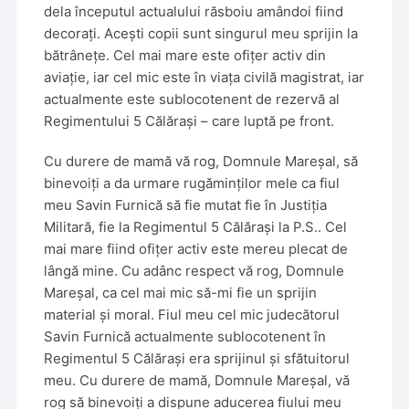
dela începutul actualului răsboiu amândoi fiind
decorați. Acești copii sunt singurul meu sprijin la
bătrânețe. Cel mai mare este ofițer activ din
aviație, iar cel mic este în viața civilă magistrat, iar
actualmente este sublocotenent de rezervă al
Regimentului 5 Călărași – care luptă pe front.
Cu durere de mamă vă rog, Domnule Mareșal, să
binevoiți a da urmare rugăminților mele ca fiul
meu Savin Furnică să fie mutat fie în Justiția
Militară, fie la Regimentul 5 Călărași la P.S.. Cel
mai mare fiind ofițer activ este mereu plecat de
lângă mine. Cu adânc respect vă rog, Domnule
Mareșal, ca cel mai mic să-mi fie un sprijin
material și moral. Fiul meu cel mic judecătorul
Savin Furnică actualmente sublocotenent în
Regimentul 5 Călărași era sprijinul și sfătuitorul
meu. Cu durere de mamă, Domnule Mareșal, vă
rog să binevoiți a dispune aducerea fiului meu