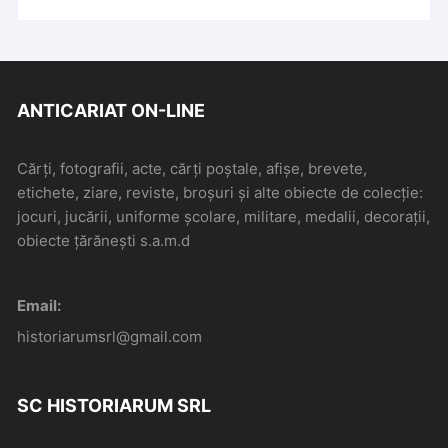
ANTICARIAT ON-LINE
Cărți, fotografii, acte, cărți poștale, afișe, brevete,
etichete, ziare, reviste, broșuri și alte obiecte de colecție:
jocuri, jucării, uniforme școlare, militare, medalii, decorații,
obiecte țărănești s.a.m.d
Email:
historiarumsrl@gmail.com
SC HISTORIARUM SRL