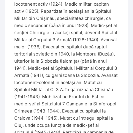
locotenent activ (1924). Medic militar, căpitan
activ (1925). Repartizat în același an la Spitalul
Militar din Chișinău, specialitatea chirurgie, ca
medic secundar (până în anul 1928). Medic-șef al
secției Chirurgie la același spital, devenit Spitalul
Militar al Corpului 3 Armată (1928-1940). Avansat
maior (1936). Evacuat cu spitalul după raptul
teritorial sovietic din 1940, la Monteoru (Buzău),
ulterior la la Slobozia (Ialomița) (până în anul
1941). Medic-șef al Spitalului Militar al Corpului 3
Armată (1941), cu garnizoana la Slobozia. Avansat
locotenent-colonel în același an. Mutat cu
Spitalul Militar al C. 3 A. în garnizoana Chișinău
(1941-1943). Mobilizat pe Frontul de Est ca
medic-șef al Spitalului 7 Campanie la Simferopol,
Crimeea (1943-1944). Evacuat cu spitalul la
Craiova (1944-1945). Mutat cu întregul spital la
Cluj, unde ocupă funcția de medic-șef al
spitalului (1945-1948). Participă la campania de