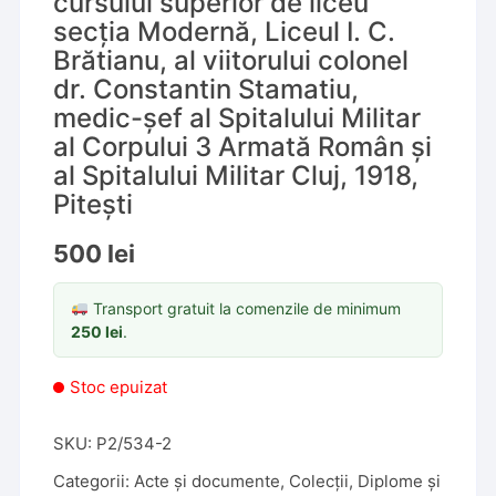
cursului superior de liceu
secția Modernă, Liceul I. C.
Brătianu, al viitorului colonel
dr. Constantin Stamatiu,
medic-șef al Spitalului Militar
al Corpului 3 Armată Român și
al Spitalului Militar Cluj, 1918,
Pitești
500
lei
Transport gratuit la comenzile de minimum
250
lei
.
Stoc epuizat
SKU:
P2/534-2
Categorii:
Acte și documente
,
Colecții
,
Diplome și