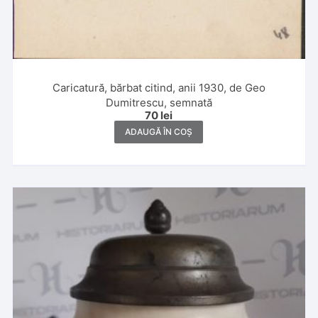
Caricatură, bărbat citind, anii 1930, de Geo
Dumitrescu, semnată
70
lei
ADAUGĂ ÎN COȘ