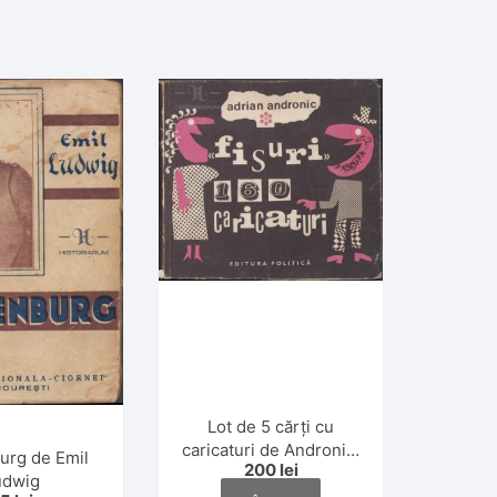
Lot de 5 cărți cu
caricaturi de Andronic,
urg de Emil
200
lei
Matty și alții
udwig