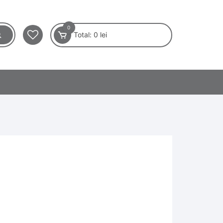
0
Total:
0
lei