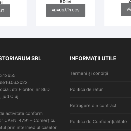
50
lei
ei
definitivă, 1945
V
ADAUGĂ ÎN COȘ
UT
ISTORIARUM SRL
INFORMAȚII UTILE
Termeni și condiții
6312655
68/16.06.2022
cial: str Florilor, nr 86D,
Politica de retur
, jud Cluj
Retragere din contract
de activitate conform
or CAEN: 4791 – Comerţ cu
Politica de Confidențialitate
ul prin intermediul caselor