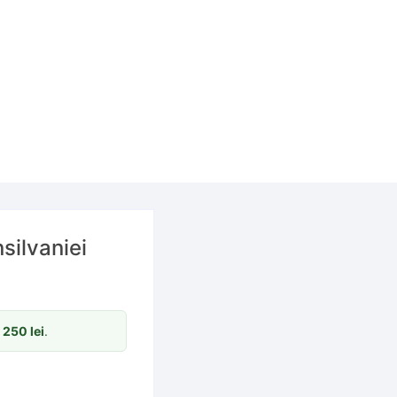
silvaniei
m
250
lei
.