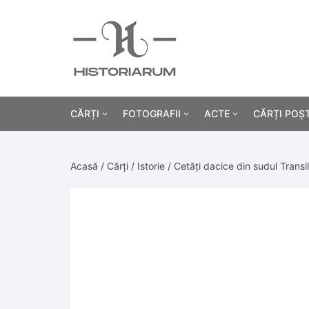
CĂRȚI
FOTOGRAFII
ACTE
CĂRȚI POȘ
Istorie
Fotografii civile
Diplome și certificat
Acasă
/
Cărți
/
Istorie
/ Cetăți dacice din sudul Transil
Alte cărți știință
Fotografii militare
Permise, carnete, liv
Agricultur
Cărți religie
Hârtii cu antet
Industrie
Beletristică
Bănci, acțiuni și asig
Medicină/
Cărți pentru copii
Alte documente
Pedagogie