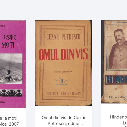
Hindenb
Omul din vis de Cezar
e la moți
L
Petrescu, ediție
oica, 2007