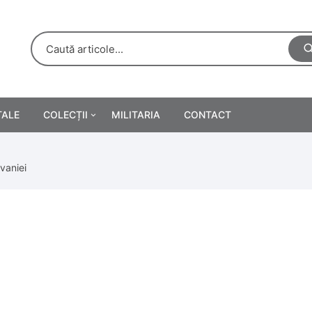
TALE
COLECȚII
MILITARIA
CONTACT
e
Personalități
vaniei
rete
ă
Reclame tipărite
Afișe
urări
Farmacie
Calendare
/Manuale școlare
Medalii/Ordine/Decorații