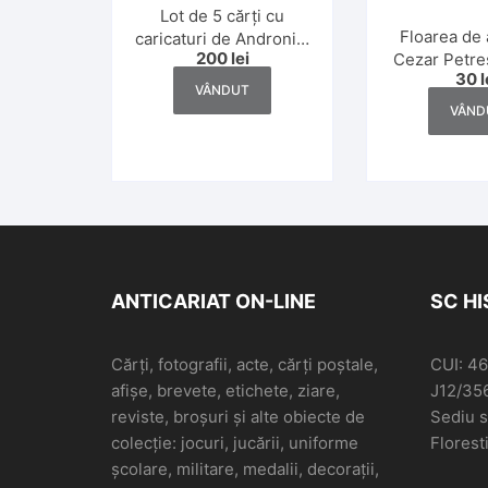
Lot de 5 cărți cu
Floarea de
caricaturi de Andronic,
200
lei
Cezar Petre
Matty și alții
30
l
ediție def
VÂNDUT
VÂND
ANTICARIAT ON-LINE
SC H
Cărți, fotografii, acte, cărți poștale,
CUI: 4
afișe, brevete, etichete, ziare,
J12/35
reviste, broșuri și alte obiecte de
Sediu so
colecție: jocuri, jucării, uniforme
Floresti
școlare, militare, medalii, decorații,