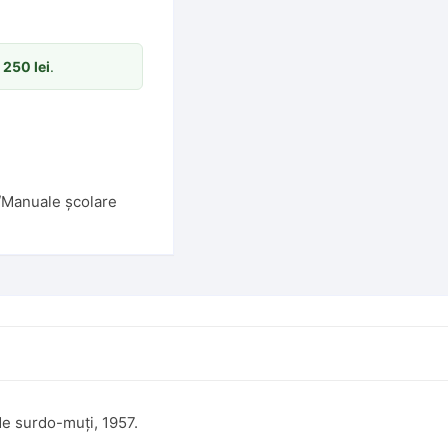
m
250
lei
.
Manuale școlare
 de surdo-muți, 1957.