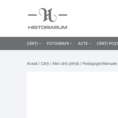
CĂRȚI
FOTOGRAFII
ACTE
CĂRȚI POȘ
Istorie
Fotografii civile
Diplome și certificat
Acasă
/
Cărți
/
Alte cărți știință
/
Pedagogie/Manuale 
Alte cărți știință
Fotografii militare
Permise, carnete, liv
Agricultur
Cărți religie
Hârtii cu antet
Industrie
Beletristică
Bănci, acțiuni și asig
Medicină/
Cărți pentru copii
Alte documente
Pedagogie