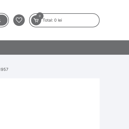
0
Total:
0
lei
 1957