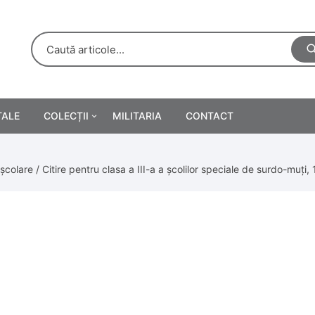
TALE
COLECȚII
MILITARIA
CONTACT
e
Personalități
școlare
/ Citire pentru clasa a III-a a școlilor speciale de surdo-muți,
rete
ă
Reclame tipărite
Afișe
urări
Farmacie
Calendare
/Manuale școlare
Medalii/Ordine/Decorații