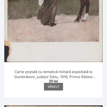
Carte poștală cu tematică militară expediată la
Dumbrăveni, județul Sibiu, 1916, Primul Război
20
lei
Mondial
VÂNDUT