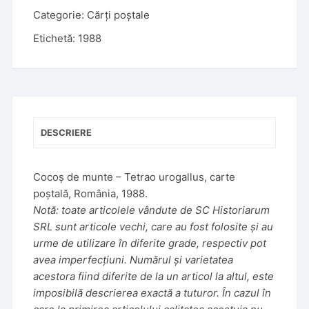
e
Categorie:
Cărți poștale
r
Etichetă:
1988
n
a
t
i
v
e
DESCRIERE
:
Cocoș de munte – Tetrao urogallus, carte
poștală, România, 1988.
Notă: toate articolele vândute de SC Historiarum
SRL sunt articole vechi, care au fost folosite și au
urme de utilizare în diferite grade, respectiv pot
avea imperfecțiuni. Numărul și varietatea
acestora fiind diferite de la un articol la altul, este
imposibilă descrierea exactă a tuturor. În cazul în