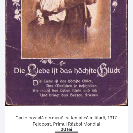
Carte poștală germană cu tematică militară, 1917,
Feldpost, Primul Război Mondial
20
lei