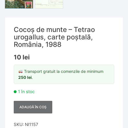
Cocoș de munte – Tetrao
urogallus, carte poștală,
România, 1988
10
lei
Transport gratuit la comenzile de minimum
250
lei
.
1 în stoc
ADAUGĂ ÎN COȘ
A
l
t
SKU:
NI1157