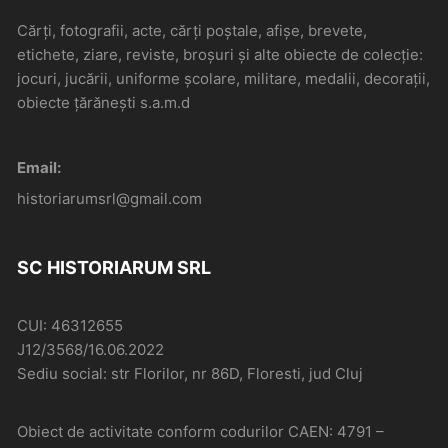
Cărți, fotografii, acte, cărți poștale, afișe, brevete,
etichete, ziare, reviste, broșuri și alte obiecte de colecție:
jocuri, jucării, uniforme școlare, militare, medalii, decorații,
obiecte țărănești s.a.m.d
Email:
historiarumsrl@gmail.com
SC HISTORIARUM SRL
CUI: 46312655
J12/3568/16.06.2022
Sediu social: str Florilor, nr 86D, Floresti, jud Cluj
Obiect de activitate conform codurilor CAEN: 4791 –