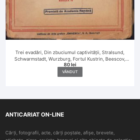
Trei evadări, Din zbuciumul captivității, Stralsund,
Schwarmstadt, Wurzburg, Fortul Kustrin, Beescov,
80
lei
Berlin, Fortul Gorgast de maior G Caracaș, 1920
VÂNDUT
ANTICARIAT ON-LINE
Cărți, fotografii, acte, cărți poștale, afișe, brevete,