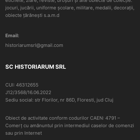
etichete, ziare, reviste, broșuri și alte obiecte de colecție:
jocuri, jucării, uniforme școlare, militare, medalii, decorații,
obiecte țărănești s.a.m.d
Email:
historiarumsrl@gmail.com
SC HISTORIARUM SRL
CUI: 46312655
J12/3568/16.06.2022
Sediu social: str Florilor, nr 86D, Floresti, jud Cluj
Obiect de activitate conform codurilor CAEN: 4791 –
Comerţ cu amănuntul prin intermediul caselor de comenzi
sau prin Internet