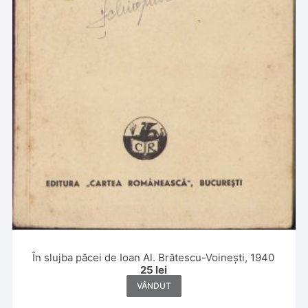
În slujba păcei de Ioan Al. Brătescu-Voinești, 1940
25
lei
VÂNDUT