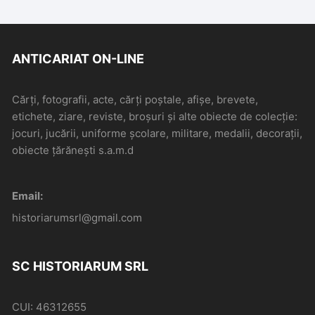
ANTICARIAT ON-LINE
Cărți, fotografii, acte, cărți poștale, afișe, brevete,
etichete, ziare, reviste, broșuri și alte obiecte de colecție:
jocuri, jucării, uniforme școlare, militare, medalii, decorații,
obiecte țărănești s.a.m.d
Email:
historiarumsrl@gmail.com
SC HISTORIARUM SRL
CUI: 46312655