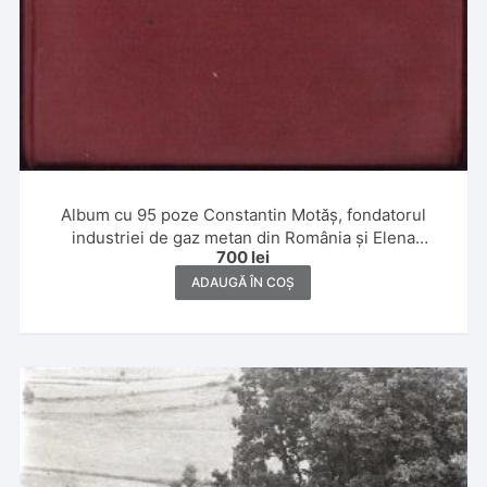
Album cu 95 poze Constantin Motăș, fondatorul
industriei de gaz metan din România și Elena
700
lei
Motăș,1926-1930, Sinaia, Călimănești, Breaza, Poiana
Brașov, Nămăești, Sibiu, Moreni
ADAUGĂ ÎN COȘ