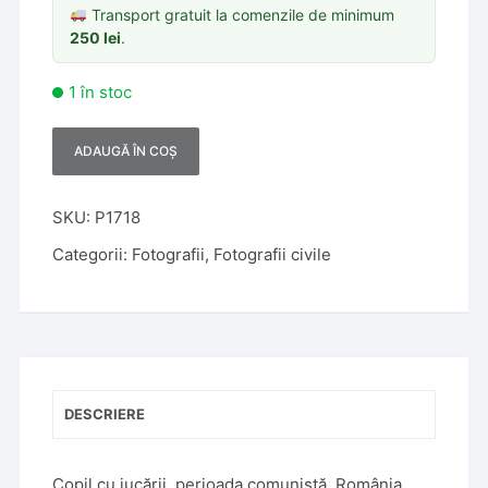
Transport gratuit la comenzile de minimum
250
lei
.
1 în stoc
ADAUGĂ ÎN COȘ
A
l
t
SKU:
P1718
e
Categorii:
Fotografii
,
Fotografii civile
r
n
a
t
i
v
DESCRIERE
e
:
Copil cu jucării, perioada comunistă, România,