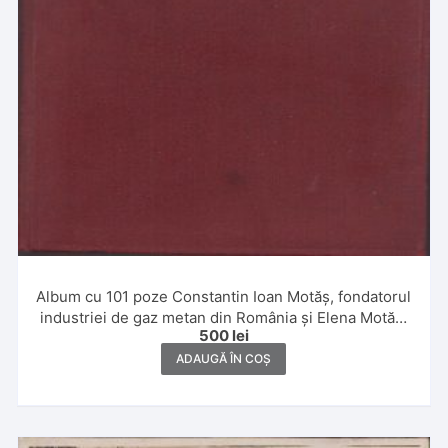
Album cu 101 poze Constantin Ioan Motăș, fondatorul
industriei de gaz metan din România și Elena Motăș,
500
lei
1930, Iași
ADAUGĂ ÎN COȘ