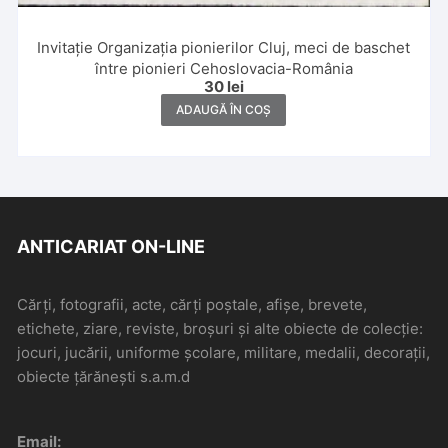
Invitație Organizația pionierilor Cluj, meci de baschet
între pionieri Cehoslovacia-România
30
lei
ADAUGĂ ÎN COȘ
ANTICARIAT ON-LINE
Cărți, fotografii, acte, cărți poștale, afișe, brevete,
etichete, ziare, reviste, broșuri și alte obiecte de colecție:
jocuri, jucării, uniforme școlare, militare, medalii, decorații,
obiecte țărănești s.a.m.d
Email: