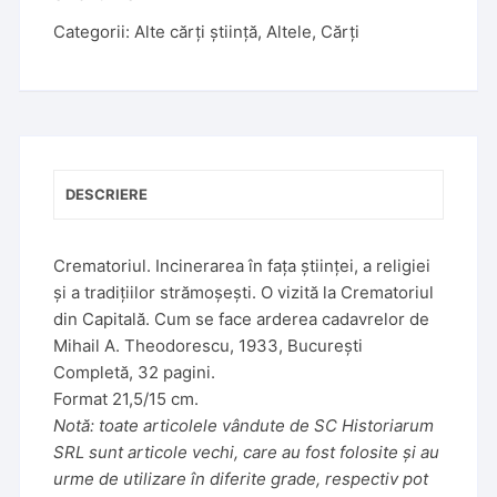
e
Categorii:
Alte cărți știință
,
Altele
,
Cărți
r
n
a
t
i
v
DESCRIERE
e
:
Crematoriul. Incinerarea în fața științei, a religiei
și a tradițiilor strămoșești. O vizită la Crematoriul
din Capitală. Cum se face arderea cadavrelor de
Mihail A. Theodorescu, 1933, București
Completă, 32 pagini.
Format 21,5/15 cm.
Notă: toate articolele vândute de SC Historiarum
SRL sunt articole vechi, care au fost folosite și au
urme de utilizare în diferite grade, respectiv pot