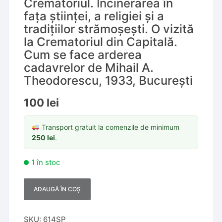
Crematoriul. Incinerarea în
fața științei, a religiei și a
tradițiilor strămoșești. O vizită
la Crematoriul din Capitală.
Cum se face arderea
cadavrelor de Mihail A.
Theodorescu, 1933, București
100
lei
Transport gratuit la comenzile de minimum
250
lei
.
1 în stoc
ADAUGĂ ÎN COȘ
A
l
t
SKU:
614SP