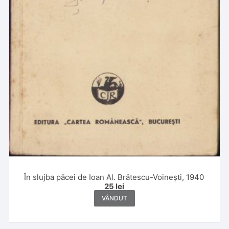
În slujba păcei de Ioan Al. Brătescu-Voinești, 1940
25
lei
VÂNDUT