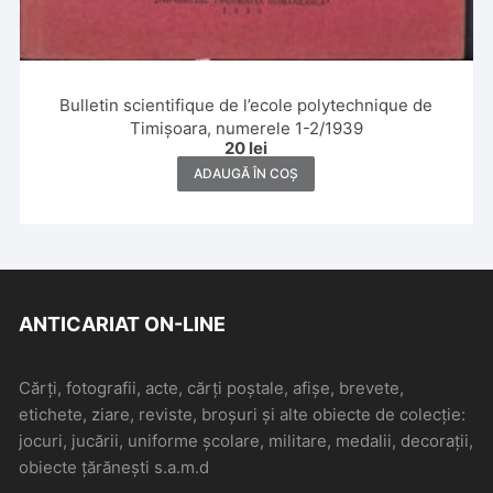
Bulletin scientifique de l’ecole polytechnique de
Timișoara, numerele 1-2/1939
20
lei
ADAUGĂ ÎN COȘ
ANTICARIAT ON-LINE
Cărți, fotografii, acte, cărți poștale, afișe, brevete,
etichete, ziare, reviste, broșuri și alte obiecte de colecție:
jocuri, jucării, uniforme școlare, militare, medalii, decorații,
obiecte țărănești s.a.m.d