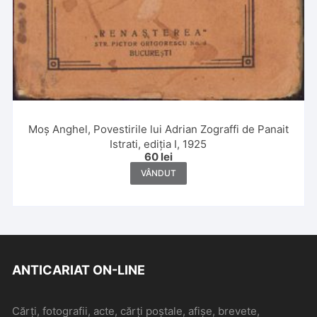
Moș Anghel, Povestirile lui Adrian Zograffi de Panait
Istrati, ediția I, 1925
60
lei
VÂNDUT
ANTICARIAT ON-LINE
Cărți, fotografii, acte, cărți poștale, afișe, brevete,