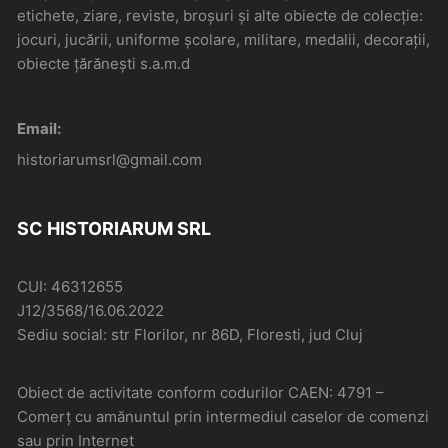
etichete, ziare, reviste, broșuri și alte obiecte de colecție:
jocuri, jucării, uniforme școlare, militare, medalii, decorații,
obiecte țărănești s.a.m.d
Email:
historiarumsrl@gmail.com
SC HISTORIARUM SRL
CUI: 46312655
J12/3568/16.06.2022
Sediu social: str Florilor, nr 86D, Floresti, jud Cluj
Obiect de activitate conform codurilor CAEN: 4791 –
Comerţ cu amănuntul prin intermediul caselor de comenzi
sau prin Internet