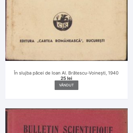
În slujba păcei de Ioan Al. Brătescu-Voinești, 1940
25
lei
VÂNDUT