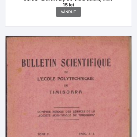
15
lei
VÂNDUT