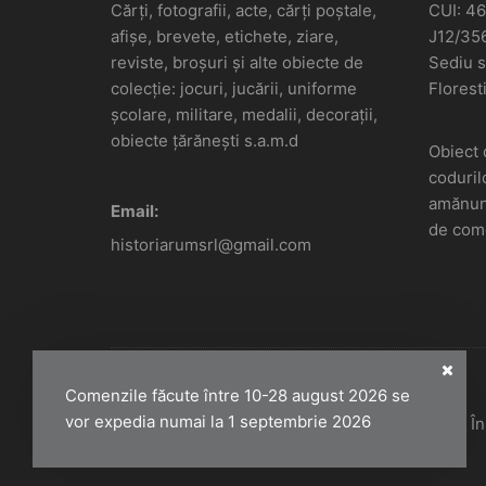
Cărți, fotografii, acte, cărți poștale,
CUI: 4
afișe, brevete, etichete, ziare,
J12/35
reviste, broșuri și alte obiecte de
Sediu so
colecție: jocuri, jucării, uniforme
Floresti
școlare, militare, medalii, decorații,
obiecte țărănești s.a.m.d
Obiect 
coduril
amănunt
Email:
de come
historiarumsrl@gmail.com
Comenzile făcute între 10-28 august 2026 se
vor expedia numai la 1 septembrie 2026
Historiarum 2026 - Toate drepturile rezervate. 