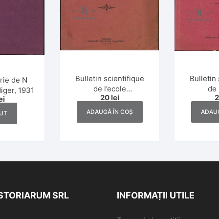
Bulletin scientifique
Bulletin 
rie de N
de l’ecole
de 
iger, 1931
20
lei
ei
polytechnique de
polyte
Timișoara, numerele
Timișoar
ADAUGĂ ÎN COȘ
ADAUG
UT
3-4/1941
1-
ISTORIARUM SRL
INFORMAȚII UTILE