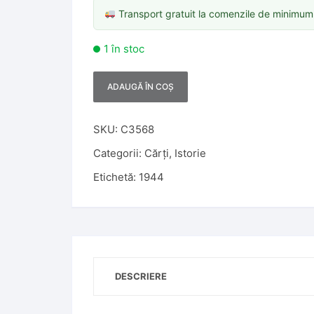
Transport gratuit la comenzile de minimu
1 în stoc
ADAUGĂ ÎN COȘ
A
l
t
SKU:
C3568
e
Categorii:
Cărți
,
Istorie
r
Etichetă:
1944
n
a
t
i
v
e
DESCRIERE
: