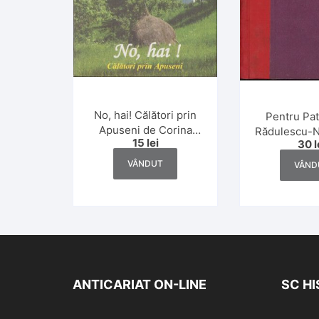
No, hai! Călători prin
Pentru Pat
Apuseni de Corina
Rădulescu-N
15
lei
30
l
Vlad Diaconescu, Dan
Liviu Mut și Rodica
VÂNDUT
VÂND
Vătăman Subțirelu,
2007
ANTICARIAT ON-LINE
SC H