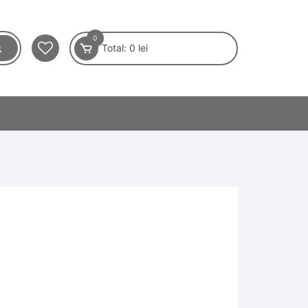
0
Total:
0
lei