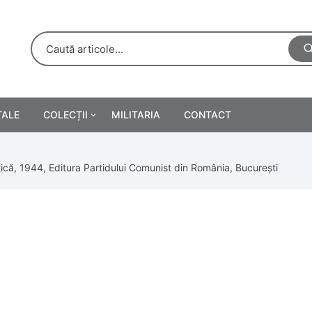
TALE
COLECȚII
MILITARIA
CONTACT
e
Personalități
ică, 1944, Editura Partidului Comunist din România, București
rete
ă
Reclame tipărite
Afișe
urări
Farmacie
Calendare
/Manuale școlare
Medalii/Ordine/Decorații