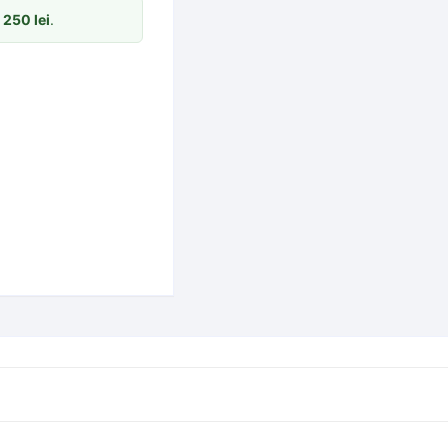
m
250
lei
.