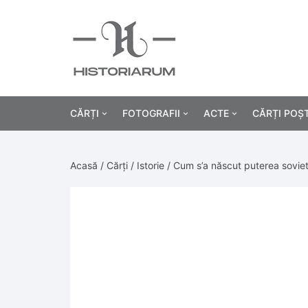
CĂRȚI
FOTOGRAFII
ACTE
CĂRȚI POȘ
Istorie
Fotografii civile
Diplome și certificat
Acasă
/
Cărți
/
Istorie
/ Cum s’a născut puterea soviet
Alte cărți știință
Fotografii militare
Permise, carnete, liv
Agricultur
Cărți religie
Hârtii cu antet
Industrie
Beletristică
Bănci, acțiuni și asig
Medicină/
Cărți pentru copii
Alte documente
Pedagogie