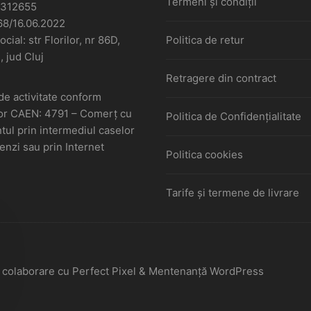
Termeni și condiții
6312655
68/16.06.2022
cial: str Florilor, nr 86D,
Politica de retur
, jud Cluj
Retragere din contract
de activitate conform
or CAEN: 4791 – Comerţ cu
Politica de Confidențialitate
ul prin intermediul caselor
nzi sau prin Internet
Politica cookies
Tarife și termene de livrare
În colaborare cu Perfect Pixel & Mentenanță WordPress