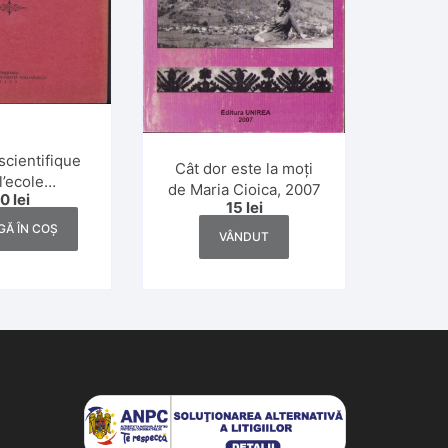
scientifique
Cât dor este la moți
l’ecole
de Maria Cioica, 2007
20
lei
chnique de
15
lei
a, numerele
Ă ÎN COȘ
VÂNDUT
2/1939