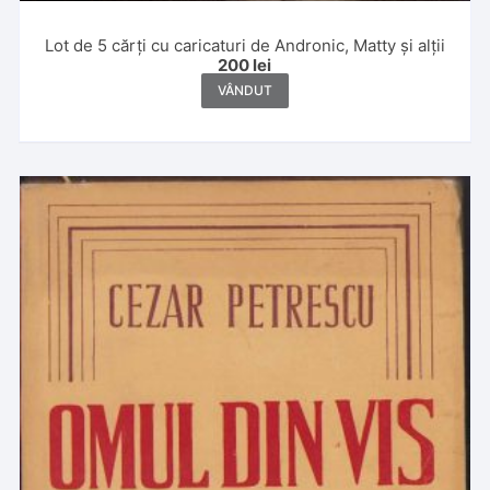
Lot de 5 cărți cu caricaturi de Andronic, Matty și alții
200
lei
VÂNDUT