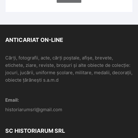
ANTICARIAT ON-LINE
Cărți, fotografii, acte, cărți poștale, afișe, brevete,
etichete, ziare, reviste, broșuri și alte obiecte de colecție:
jocuri, jucării, uniforme școlare, militare, medalii, decorații,
obiecte țărănești s.a.m.d
Email:
historiarumsrl@gmail.com
SC HISTORIARUM SRL