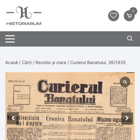
0
Acasă
/
Cărți
/
Reviste și ziare
/ Curierul Banatului, 26/1935