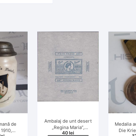
Ambalaj de unt desert
mană de
Medalia a
„Regina Maria”,
 1910,
Die Kri
40
lei
calitatea I, 200 gr.,
lei
1