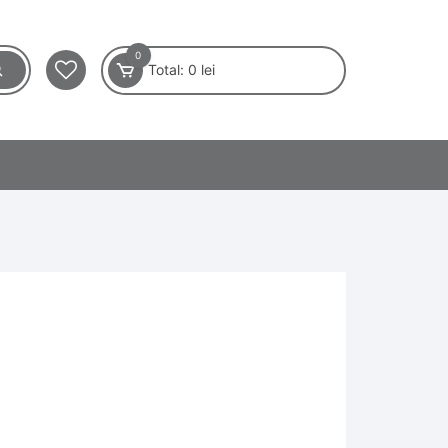
0
Total:
0
lei