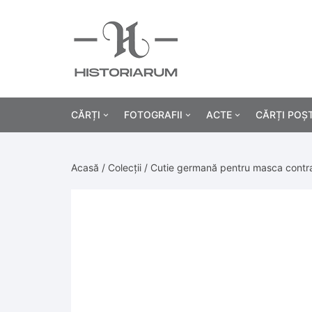
CĂRȚI
FOTOGRAFII
ACTE
CĂRȚI POȘ
Istorie
Fotografii civile
Diplome și certificat
Acasă
/
Colecții
/ Cutie germană pentru masca contra 
Alte cărți știință
Fotografii militare
Permise, carnete, liv
Agricultur
Cărți religie
Hârtii cu antet
Industrie
Beletristică
Bănci, acțiuni și asig
Medicină/
Cărți pentru copii
Alte documente
Pedagogie