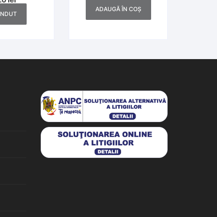
1873
interbelic
ADAUGĂ ÎN COȘ
ÂNDUT