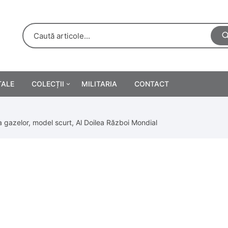
TALE
COLECȚII
MILITARIA
CONTACT
e
Personalități
gazelor, model scurt, Al Doilea Război Mondial
rete
ă
Reclame tipărite
Afișe
urări
Farmacie
Calendare
/Manuale școlare
Medalii/Ordine/Decorații