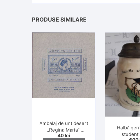
PRODUSE SIMILARE
Ambalaj de unt desert
Halbă ger
„Regina Maria”,
student,
40
lei
calitatea I, 100 gr.,
600