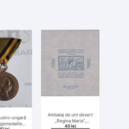
Ambalaj de unt desert
ustro-ungară
„Regina Maria”,
egsmedaille
40
lei
calitatea I, 200 gr.,
20
lei