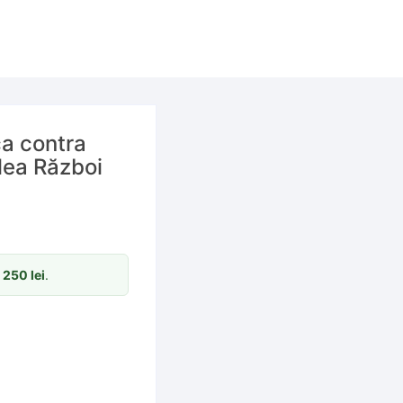
a contra
ilea Război
m
250
lei
.