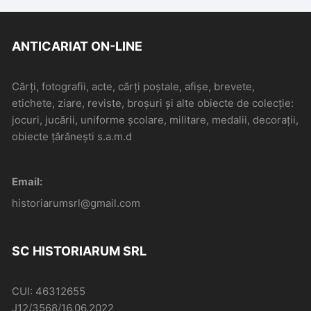
ANTICARIAT ON-LINE
Cărți, fotografii, acte, cărți poștale, afișe, brevete,
etichete, ziare, reviste, broșuri și alte obiecte de colecție:
jocuri, jucării, uniforme școlare, militare, medalii, decorații,
obiecte țărănești s.a.m.d
Email:
historiarumsrl@gmail.com
SC HISTORIARUM SRL
CUI: 46312655
J12/3568/16.06.2022