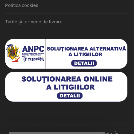
Politica cookies
Tarife și termene de livrare
Historiarum 2026 - Toate drepturile rezervate. În