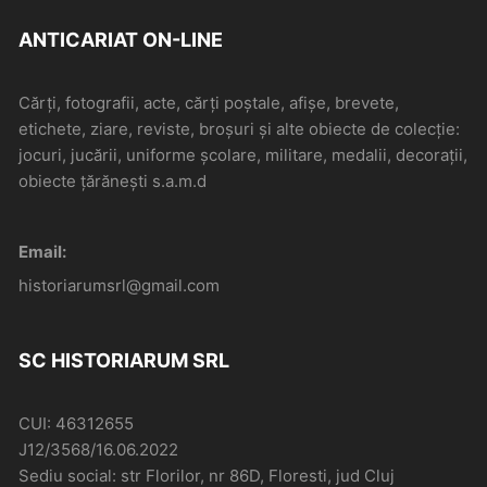
ANTICARIAT ON-LINE
Cărți, fotografii, acte, cărți poștale, afișe, brevete,
etichete, ziare, reviste, broșuri și alte obiecte de colecție:
jocuri, jucării, uniforme școlare, militare, medalii, decorații,
obiecte țărănești s.a.m.d
Email:
historiarumsrl@gmail.com
SC HISTORIARUM SRL
CUI: 46312655
J12/3568/16.06.2022
Sediu social: str Florilor, nr 86D, Floresti, jud Cluj