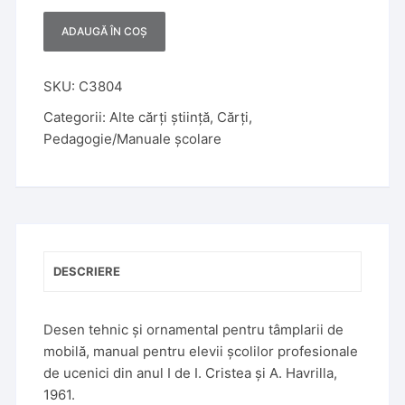
ADAUGĂ ÎN COȘ
A
l
t
SKU:
C3804
e
Categorii:
Alte cărți știință
,
Cărți
,
r
Pedagogie/Manuale școlare
n
a
t
i
v
e
DESCRIERE
:
Desen tehnic și ornamental pentru tâmplarii de
mobilă, manual pentru elevii școlilor profesionale
de ucenici din anul I de I. Cristea și A. Havrilla,
1961.