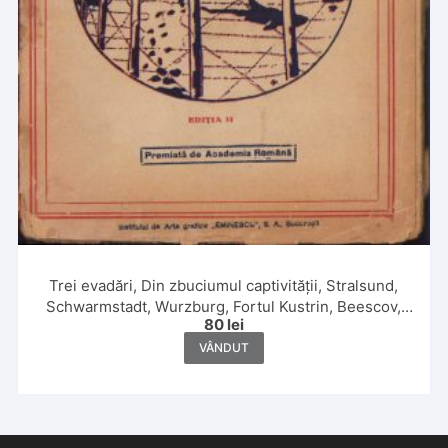
Trei evadări, Din zbuciumul captivității, Stralsund,
Schwarmstadt, Wurzburg, Fortul Kustrin, Beescov,
80
lei
Berlin, Fortul Gorgast de maior G Caracaș, 1920
VÂNDUT