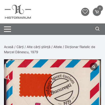
0
Acasă
/
Cărți
/
Alte cărți știință
/
Altele
/ Dicționar filatelic de
Marcel Dănescu, 1979