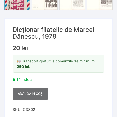
Dicționar filatelic de Marcel
Dănescu, 1979
20
lei
Transport gratuit la comenzile de minimum
250
lei
.
1 în stoc
ADAUGĂ ÎN COȘ
A
l
t
SKU:
C3802
e