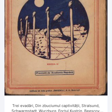
Trei evadări, Din zbuciumul captivității, Stralsund,
Schwarmstadt, Wurzburg, Fortul Kustrin, Beescov,