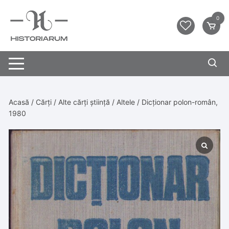
0
Acasă
/
Cărți
/
Alte cărți știință
/
Altele
/ Dicționar polon-român,
1980