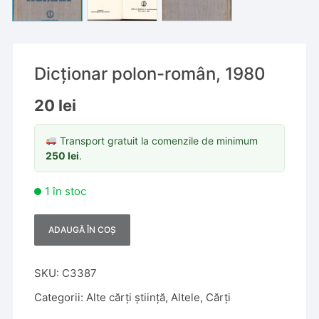
Dicționar polon-român, 1980
20
lei
Transport gratuit la comenzile de minimum
250
lei
.
1 în stoc
ADAUGĂ ÎN COȘ
A
l
t
SKU:
C3387
e
Categorii:
Alte cărți știință
,
Altele
,
Cărți
r