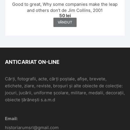
Good to great, Why some companies make the leap
and others don’t de Jim Collins, 2001
50
lei
VÂNDUT
ANTICARIAT ON-LINE
Cărți, fotografii, acte, cărți poștale, afișe, brevete,
etichete, ziare, reviste, broșuri și alte obiecte de colecție:
jocuri, jucării, uniforme școlare, militare, medalii, decorații,
obiecte țărănești s.a.m.d
Email:
historiarumsrl@gmail.com