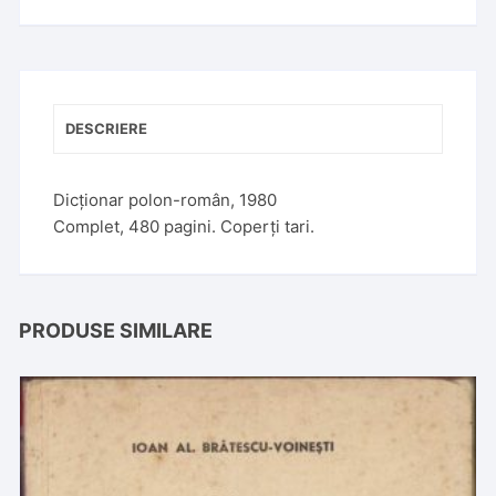
n
a
t
i
v
DESCRIERE
e
:
Dicționar polon-român, 1980
Complet, 480 pagini. Coperți tari.
PRODUSE SIMILARE