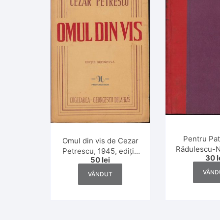
Pentru Pat
Omul din vis de Cezar
Rădulescu-N
Petrescu, 1945, ediție
30
l
50
lei
definitivă
VÂND
VÂNDUT