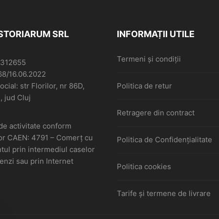
ISTORIARUM SRL
INFORMAȚII UTILE
Termeni și condiții
6312655
68/16.06.2022
cial: str Florilor, nr 86D,
Politica de retur
, jud Cluj
Retragere din contract
de activitate conform
or CAEN: 4791 – Comerţ cu
Politica de Confidențialitate
ul prin intermediul caselor
nzi sau prin Internet
Politica cookies
Tarife și termene de livrare