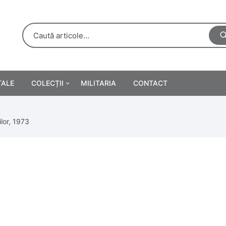
TALE
COLECȚII
MILITARIA
CONTACT
e
Personalități
ilor, 1973
rete
ă
Reclame tipărite
Afișe
urări
Farmacie
Calendare
/Manuale școlare
Medalii/Ordine/Decorații