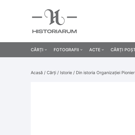
CĂRȚI
FOTOGRAFII
ACTE
CĂRȚI POȘ
Istorie
Fotografii civile
Diplome și certificat
Acasă
/
Cărți
/
Istorie
/ Din istoria Organizației Pionier
Alte cărți știință
Fotografii militare
Permise, carnete, liv
Agricultur
Cărți religie
Hârtii cu antet
Industrie
Beletristică
Bănci, acțiuni și asig
Medicină/
Cărți pentru copii
Alte documente
Pedagogie