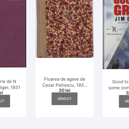
Floarea de agave de
rie de N
Good to
Cezar Petrescu, 1931,
iger, 1931
some com
30
lei
ediție definitivă
ei
the leap
VÂNDUT
don’t de 
UT
V