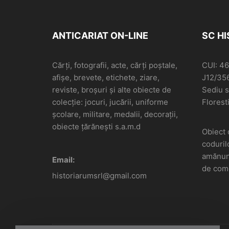
ANTICARIAT ON-LINE
SC H
Cărți, fotografii, acte, cărți poștale,
CUI: 4
afișe, brevete, etichete, ziare,
J12/35
reviste, broșuri și alte obiecte de
Sediu so
colecție: jocuri, jucării, uniforme
Floresti
școlare, militare, medalii, decorații,
obiecte țărănești s.a.m.d
Obiect 
coduril
amănunt
Email:
de come
historiarumsrl@gmail.com