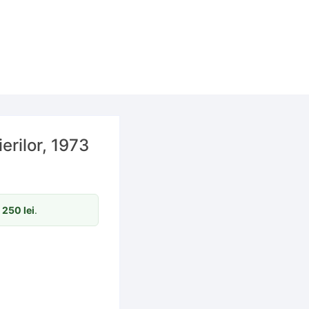
ierilor, 1973
m
250
lei
.