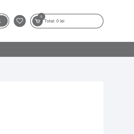
0
Total:
0
lei