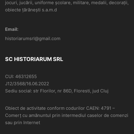
jocuri, jucării, uniforme școlare, militare, medalii, decorații,
obiecte țărănești s.a.m.d
Email:
historiarumsrl@gmail.com
SC HISTORIARUM SRL
CUI: 46312655
J12/3568/16.06.2022
Sediu social: str Florilor, nr 86D, Floresti, jud Cluj
Obiect de activitate conform codurilor CAEN: 4791 –
Comerţ cu amănuntul prin intermediul caselor de comenzi
sau prin Internet