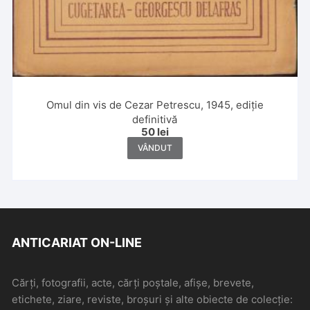
Omul din vis de Cezar Petrescu, 1945, ediție
definitivă
50
lei
VÂNDUT
ANTICARIAT ON-LINE
Cărți, fotografii, acte, cărți poștale, afișe, brevete,
etichete, ziare, reviste, broșuri și alte obiecte de colecție: