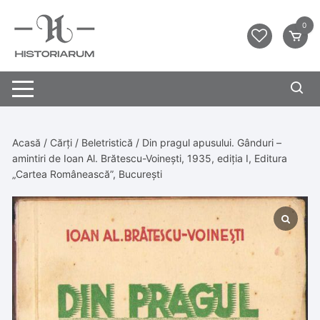
0
Acasă
/
Cărți
/
Beletristică
/ Din pragul apusului. Gânduri –
amintiri de Ioan Al. Brătescu-Voinești, 1935, ediția I, Editura
„Cartea Românească”, București