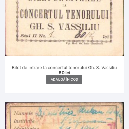
Bilet de intrare la concertul tenorului Gh. S. Vassiliu
50
lei
ADAUGĂ ÎN COȘ