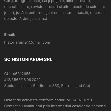
Cărți, fotografii, acte, cărți poștale, afișe, brevete,
etichete, ziare, reviste, broșuri și alte obiecte de colecție:
jocuri, jucării, uniforme școlare, militare, medalii, decorații,
obiecte țărănești s.a.m.d
Email:
historiarumsrl@gmail.com
SC HISTORIARUM SRL
CUI: 46312655
J12/3568/16.06.2022
Sediu social: str Florilor, nr 86D, Floresti, jud Cluj
Obiect de activitate conform codurilor CAEN: 4791 –
Comerţ cu amănuntul prin intermediul caselor de comenzi