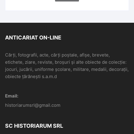
ANTICARIAT ON-LINE
Cărți, fotografii, acte, cărți poștale, afișe, brevete,
etichete, ziare, reviste, broșuri și alte obiecte de colecție:
jocuri, jucării, uniforme școlare, militare, medalii, decorații,
obiecte țărănești s.a.m.d
Email:
historiarumsrl@gmail.com
SC HISTORIARUM SRL