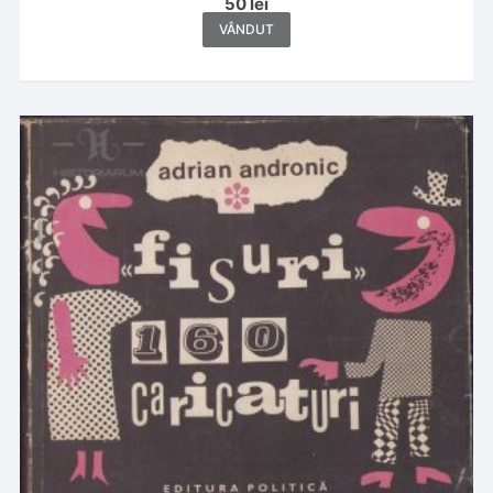
50
lei
VÂNDUT