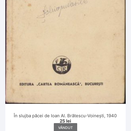
În slujba păcei de Ioan Al. Brătescu-Voinești, 1940
25
lei
VÂNDUT