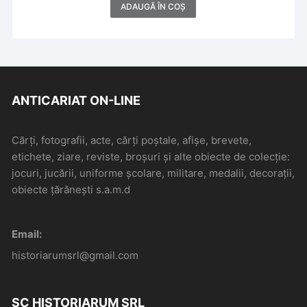
ADAUGĂ ÎN COȘ
ANTICARIAT ON-LINE
Cărți, fotografii, acte, cărți poștale, afișe, brevete,
etichete, ziare, reviste, broșuri și alte obiecte de colecție:
jocuri, jucării, uniforme școlare, militare, medalii, decorații,
obiecte țărănești s.a.m.d
Email:
historiarumsrl@gmail.com
SC HISTORIARUM SRL