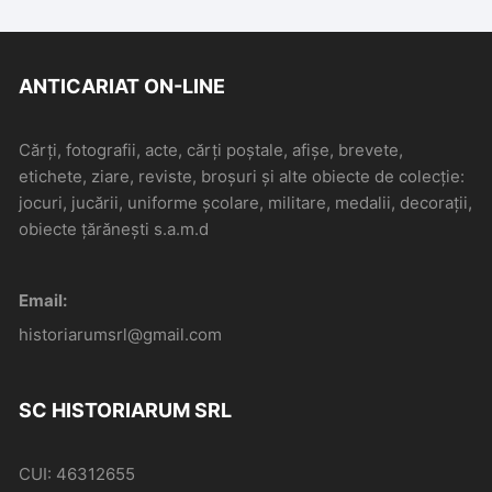
ANTICARIAT ON-LINE
Cărți, fotografii, acte, cărți poștale, afișe, brevete,
etichete, ziare, reviste, broșuri și alte obiecte de colecție:
jocuri, jucării, uniforme școlare, militare, medalii, decorații,
obiecte țărănești s.a.m.d
Email:
historiarumsrl@gmail.com
SC HISTORIARUM SRL
CUI: 46312655