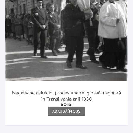
Negativ pe celuloid, procesiune religioasă maghiară
în Transilvania anii 1930
50
lei
ADAUGĂ ÎN COȘ