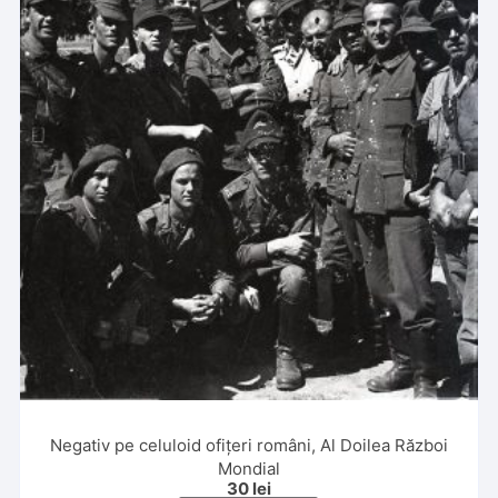
Negativ pe celuloid ofițeri români, Al Doilea Război
Mondial
30
lei