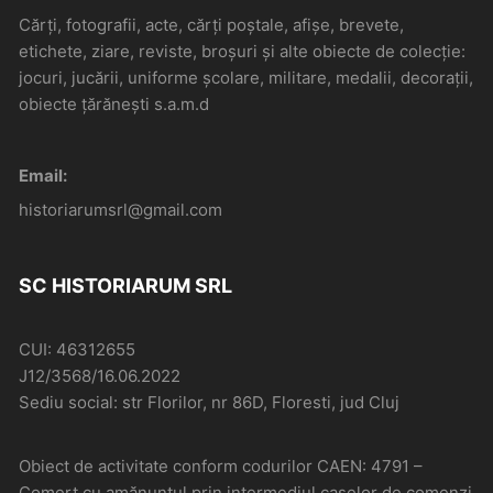
Cărți, fotografii, acte, cărți poștale, afișe, brevete,
etichete, ziare, reviste, broșuri și alte obiecte de colecție:
jocuri, jucării, uniforme școlare, militare, medalii, decorații,
obiecte țărănești s.a.m.d
Email:
historiarumsrl@gmail.com
SC HISTORIARUM SRL
CUI: 46312655
J12/3568/16.06.2022
Sediu social: str Florilor, nr 86D, Floresti, jud Cluj
Obiect de activitate conform codurilor CAEN: 4791 –
Comerţ cu amănuntul prin intermediul caselor de comenzi