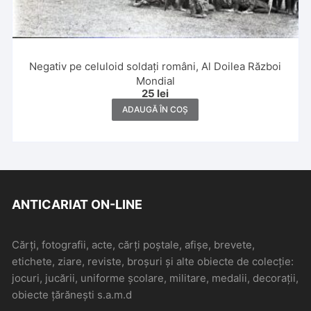
Negativ pe celuloid soldați români, Al Doilea Război
Mondial
25
lei
ADAUGĂ ÎN COȘ
ANTICARIAT ON-LINE
Cărți, fotografii, acte, cărți poștale, afișe, brevete,
etichete, ziare, reviste, broșuri și alte obiecte de colecție:
jocuri, jucării, uniforme școlare, militare, medalii, decorații,
obiecte țărănești s.a.m.d