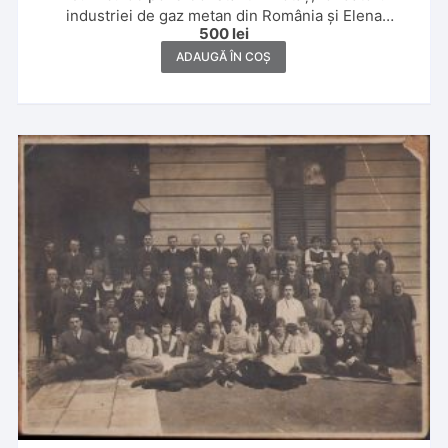
industriei de gaz metan din România și Elena
500
lei
Motăș,1930 și 1931, Banat, Ada Kaleh, Slănic, Poiana
Brașov și Italia
ADAUGĂ ÎN COȘ