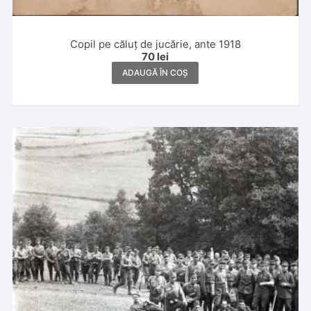
Copil pe căluț de jucărie, ante 1918
70
lei
ADAUGĂ ÎN COȘ