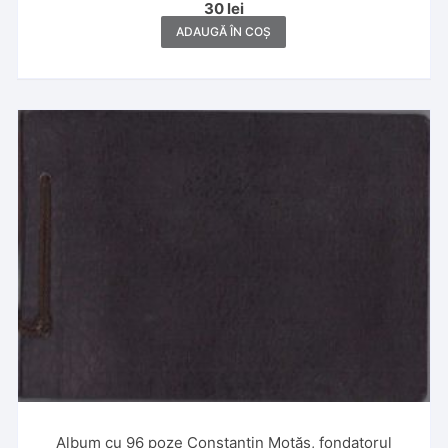
30
lei
ADAUGĂ ÎN COȘ
Album cu 96 poze Constantin Motăș, fondatorul