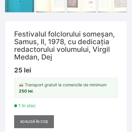
Festivalul folclorului someșan,
Samus, II, 1978, cu dedicația
redactorului volumului, Virgil
Medan, Dej
25
lei
Transport gratuit la comenzile de minimum
250
lei
.
1 în stoc
ADAUGĂ ÎN COȘ
A