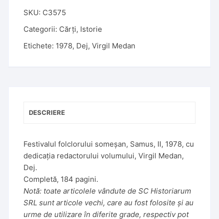
l
t
SKU:
C3575
e
Categorii:
Cărți
,
Istorie
r
Etichete:
1978
,
Dej
,
Virgil Medan
n
a
t
i
v
e
DESCRIERE
:
Festivalul folclorului someșan, Samus, II, 1978, cu
dedicația redactorului volumului, Virgil Medan,
Dej.
Completă, 184 pagini.
Notă: toate articolele vândute de SC Historiarum
SRL sunt articole vechi, care au fost folosite și au
urme de utilizare în diferite grade, respectiv pot