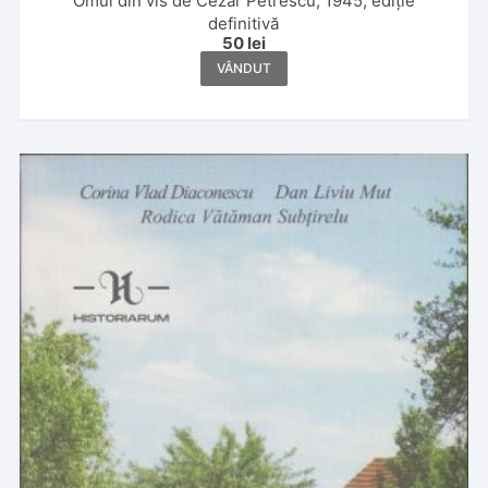
Omul din vis de Cezar Petrescu, 1945, ediție
definitivă
50
lei
VÂNDUT