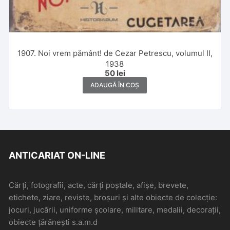
1907. Noi vrem pământ! de Cezar Petrescu, volumul II,
1938
50
lei
ADAUGĂ ÎN COȘ
ANTICARIAT ON-LINE
Cărți, fotografii, acte, cărți poștale, afișe, brevete,
etichete, ziare, reviste, broșuri și alte obiecte de colecție:
jocuri, jucării, uniforme școlare, militare, medalii, decorații,
obiecte țărănești s.a.m.d