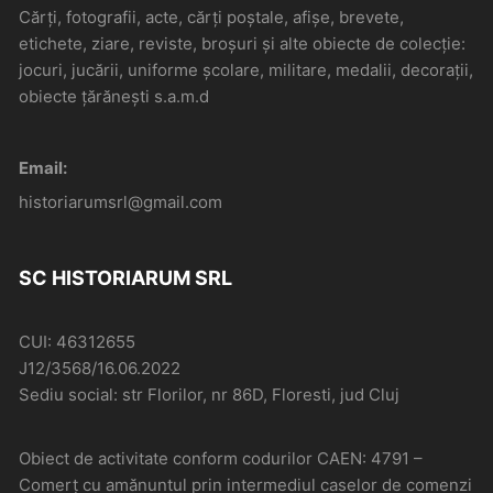
Cărți, fotografii, acte, cărți poștale, afișe, brevete,
etichete, ziare, reviste, broșuri și alte obiecte de colecție:
jocuri, jucării, uniforme școlare, militare, medalii, decorații,
obiecte țărănești s.a.m.d
Email:
historiarumsrl@gmail.com
SC HISTORIARUM SRL
CUI: 46312655
J12/3568/16.06.2022
Sediu social: str Florilor, nr 86D, Floresti, jud Cluj
Obiect de activitate conform codurilor CAEN: 4791 –
Comerţ cu amănuntul prin intermediul caselor de comenzi