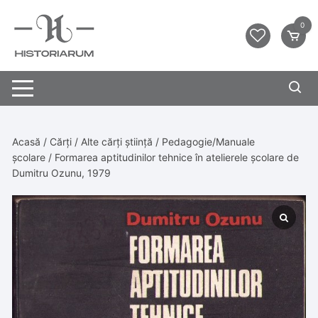
0
Acasă
/
Cărți
/
Alte cărți știință
/
Pedagogie/Manuale
școlare
/ Formarea aptitudinilor tehnice în atelierele școlare de
Dumitru Ozunu, 1979