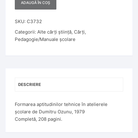
ADAUGĂ ÎN COȘ
A
l
t
SKU:
C3732
e
Categorii:
Alte cărți știință
,
Cărți
,
r
Pedagogie/Manuale școlare
n
a
t
i
v
e
DESCRIERE
:
Formarea aptitudinilor tehnice în atelierele
școlare de Dumitru Ozunu, 1979
Completă, 208 pagini.