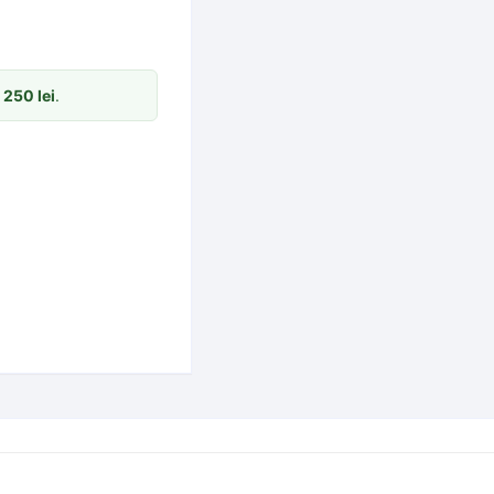
m
250
lei
.