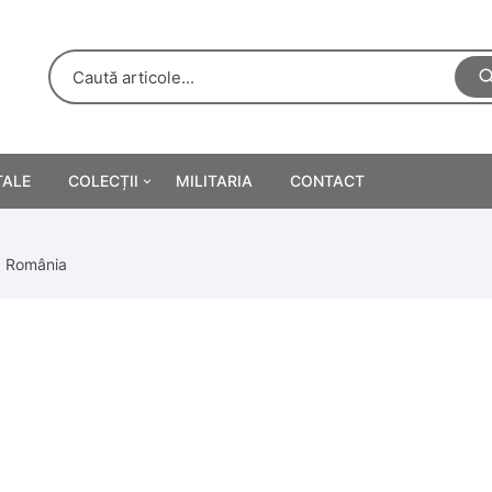
TALE
COLECȚII
MILITARIA
CONTACT
e
Personalități
1, România
rete
ă
Reclame tipărite
Afișe
urări
Farmacie
Calendare
/Manuale școlare
Medalii/Ordine/Decorații