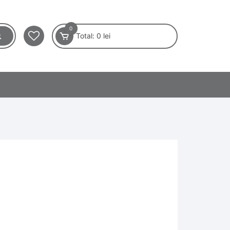
0
Total:
0
lei