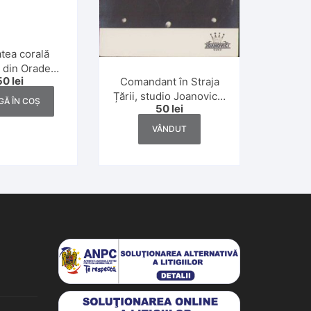
tea corală
 din Oradea,
50
lei
Comandant în Straja
 interbelică
Țării, studio Joanovics,
Ă ÎN COȘ
50
lei
Cluj
VÂNDUT