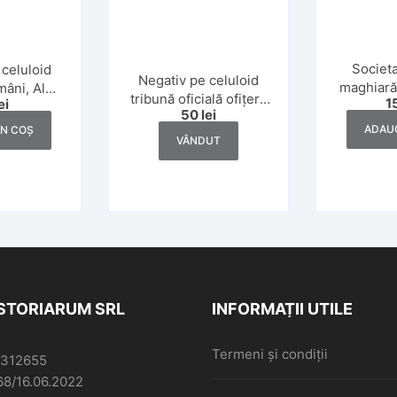
Societa
 celuloid
Negativ pe celuloid
maghiară
mâni, Al
tribună oficială ofițeri,
1
ei
perioada
oi Mondial
50
lei
România, anii 1930
ADAUG
ÎN COȘ
VÂNDUT
ISTORIARUM SRL
INFORMAȚII UTILE
Termeni și condiții
6312655
68/16.06.2022