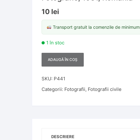
10
lei
Transport gratuit la comenzile de minimu
1 în stoc
ADAUGĂ ÎN COȘ
A
l
t
SKU:
P441
e
Categorii:
Fotografii
,
Fotografii civile
r
n
a
t
i
v
DESCRIERE
e