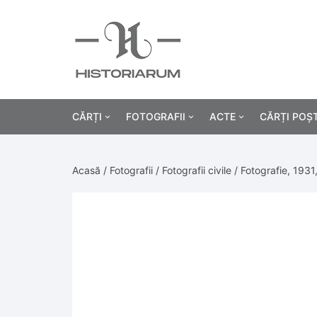
CĂRȚI
FOTOGRAFII
ACTE
CĂRȚI POȘ
Istorie
Fotografii civile
Diplome și certificat
Acasă
/
Fotografii
/
Fotografii civile
/ Fotografie, 193
Alte cărți știință
Fotografii militare
Permise, carnete, liv
Agricultur
Cărți religie
Hârtii cu antet
Industrie
Beletristică
Bănci, acțiuni și asig
Medicină/
Cărți pentru copii
Alte documente
Pedagogie