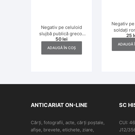
Negativ pe
Negativ pe celuloid
soldați ro
slujbă publică greco-
25
l
Doilea Răzb
50
lei
catolică, Dej, anii 1930
ADAUGĂ 
ADAUGĂ ÎN COȘ
ANTICARIAT ON-LINE
SC H
Cărți, fotografii, acte, cărți poștale,
CUI: 4
afișe, brevete, etichete, ziare,
J12/35