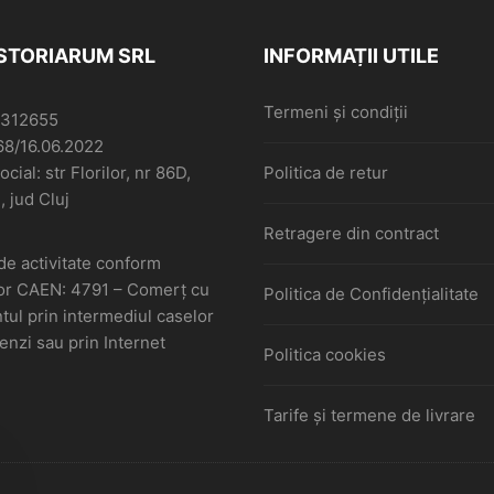
ISTORIARUM SRL
INFORMAȚII UTILE
Termeni și condiții
6312655
68/16.06.2022
cial: str Florilor, nr 86D,
Politica de retur
, jud Cluj
Retragere din contract
de activitate conform
or CAEN: 4791 – Comerţ cu
Politica de Confidențialitate
ul prin intermediul caselor
nzi sau prin Internet
Politica cookies
Tarife și termene de livrare