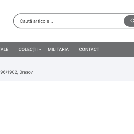
TALE
COLECȚII
MILITARIA
CONTACT
e
Personalități
, 96/1902, Brașov
rete
ă
Reclame tipărite
Afișe
urări
Farmacie
Calendare
/Manuale școlare
Medalii/Ordine/Decorații