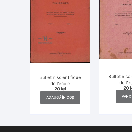
Bulletin sc
Bulletin scientifique
de l’e
de l’ecole
20
l
polytechn
20
lei
polytechnique de
Timișoara,
Timișoara, numerele
VÂND
ADAUGĂ ÎN COȘ
3-4/1
4/1928