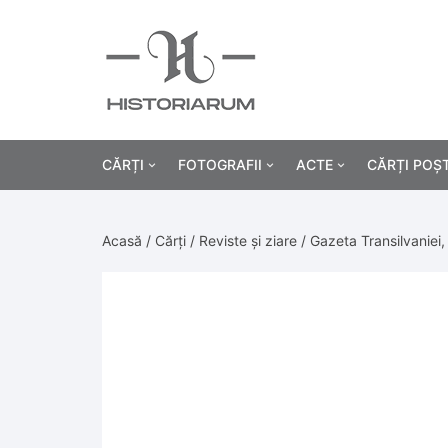
CĂRȚI
FOTOGRAFII
ACTE
CĂRȚI POȘ
Istorie
Fotografii civile
Diplome și certificat
Acasă
/
Cărți
/
Reviste și ziare
/ Gazeta Transilvaniei
Alte cărți știință
Fotografii militare
Permise, carnete, liv
Agricultur
Cărți religie
Hârtii cu antet
Industrie
Beletristică
Bănci, acțiuni și asig
Medicină/
Cărți pentru copii
Alte documente
Pedagogie