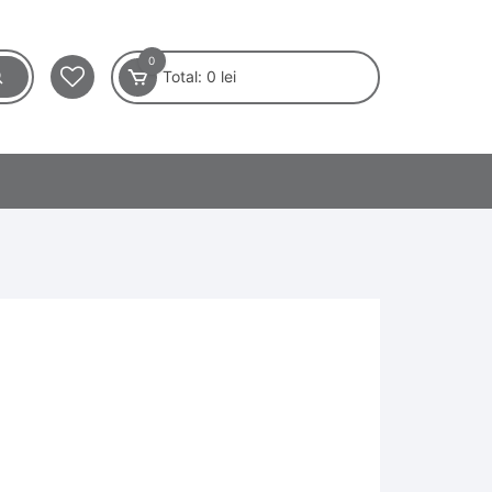
0
Total:
0
lei