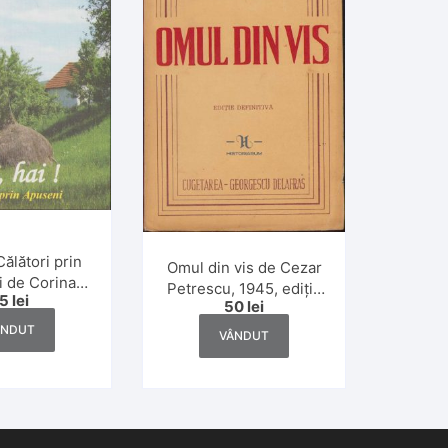
Călători prin
Omul din vis de Cezar
 de Corina
Petrescu, 1945, ediție
15
lei
conescu, Dan
50
lei
definitivă
t și Rodica
ÂNDUT
VÂNDUT
 Subțirelu,
2007