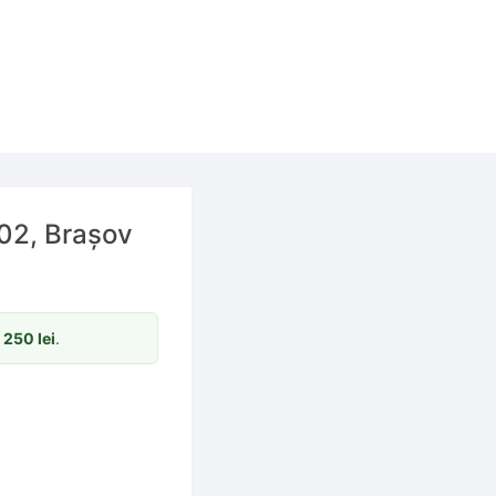
902, Brașov
m
250
lei
.