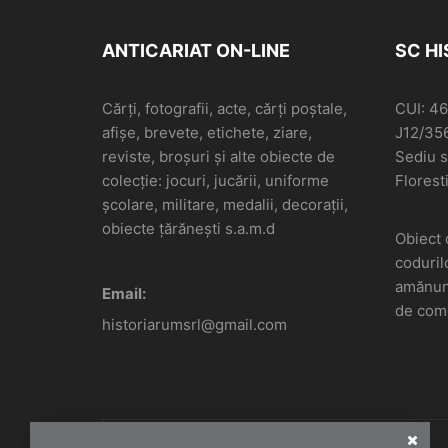
ANTICARIAT ON-LINE
SC H
Cărți, fotografii, acte, cărți poștale,
CUI: 4
afișe, brevete, etichete, ziare,
J12/35
reviste, broșuri și alte obiecte de
Sediu so
colecție: jocuri, jucării, uniforme
Floresti
școlare, militare, medalii, decorații,
obiecte țărănești s.a.m.d
Obiect 
coduril
amănunt
Email:
de come
historiarumsrl@gmail.com