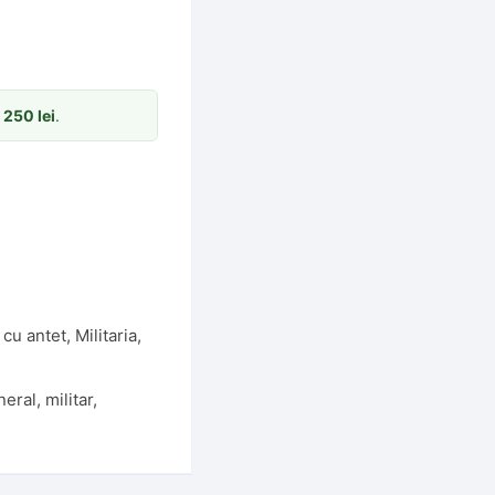
m
250
lei
.
 cu antet
,
Militaria
,
neral
,
militar
,