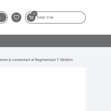
0
Total:
0
lei
lonel și comandant al Regimentului 7 Vânători