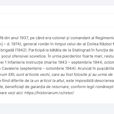
ă din anul 1937, pe când era colonel și comandant al Regimentul
orj – d. 1974), general român în timpul celui de-al Doilea Război M
brigadă (1942). Participă la bătălia de la Stalingrad în funcția de
n șocul ofensivei sovietice. În urma pierderilor foarte mari, restur
ei 1 Infanterie Instrucție (martie 1943 – septembrie 1944; octom
Cavalerie (septembrie – octombrie 1944). Aruncat în pușcăriile
um SRL sunt articole vechi, care au fost folosite și au urme de u
iind diferite de la un articol la altul, este imposibilă descrierea
te, beneficiați de garanția de returnare, conform legii românești 
nare vezi aici:
https://historiarum.ro/retur/