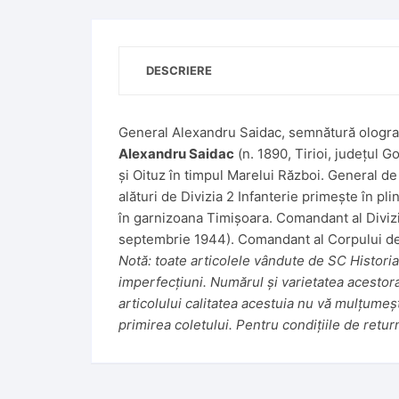
e
:
DESCRIERE
General Alexandru Saidac, semnătură olograf
Alexandru Saidac
(n. 1890, Tirioi, județul G
și Oituz în timpul Marelui Război. General de 
alături de Divizia 2 Infanterie primește în pli
în garnizoana Timișoara. Comandant al Divizi
septembrie 1944). Comandant al Corpului de 
Notă: toate articolele vândute de SC Historiar
imperfecțiuni. Numărul și varietatea acestora f
articolului calitatea acestuia nu vă mulțumeș
primirea coletului. Pentru condițiile de retur