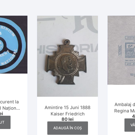
curent la
Ambalaj d
Amintire 15 Juni 1888
 Național
Regina Mar
ei
Kaiser Friedrich
nului 1984
I, 200 g
80
lei
Sibiu
UT
V
ADAUGĂ ÎN COȘ