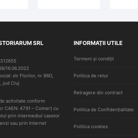
ISTORIARUM SRL
INFORMAȚII UTILE
Termeni și condiții
6312655
68/16.06.2022
cial: str Florilor, nr 86D,
Politica de retur
, jud Cluj
Retragere din contract
de activitate conform
or CAEN: 4791 – Comerţ cu
Politica de Confidențialitate
ul prin intermediul caselor
nzi sau prin Internet
Politica cookies