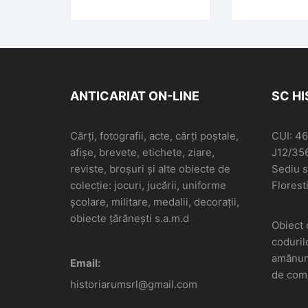
ANTICARIAT ON-LINE
SC H
Cărți, fotografii, acte, cărți poștale,
CUI: 4
afișe, brevete, etichete, ziare,
J12/35
reviste, broșuri și alte obiecte de
Sediu so
colecție: jocuri, jucării, uniforme
Floresti
școlare, militare, medalii, decorații,
obiecte țărănești s.a.m.d
Obiect 
coduril
amănunt
Email:
de come
historiarumsrl@gmail.com