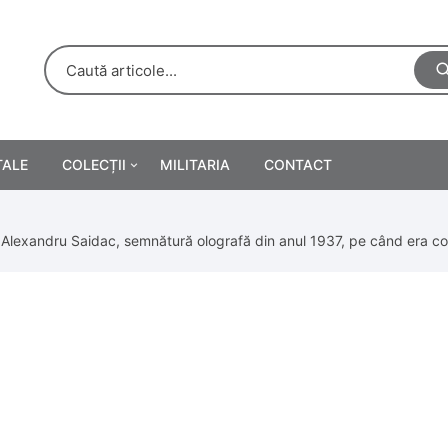
TALE
COLECȚII
MILITARIA
CONTACT
e
Personalități
 Alexandru Saidac, semnătură olografă din anul 1937, pe când era co
rete
ă
Reclame tipărite
Afișe
urări
Farmacie
Calendare
/Manuale școlare
Medalii/Ordine/Decorații