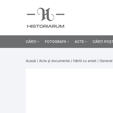
CĂRȚI
FOTOGRAFII
ACTE
CĂRȚI POȘ
Istorie
Fotografii civile
Diplome și certificat
Acasă
/
Acte și documente
/
Hârtii cu antet
/ General
Alte cărți știință
Fotografii militare
Permise, carnete, liv
Agricultur
Cărți religie
Hârtii cu antet
Industrie
Beletristică
Bănci, acțiuni și asig
Medicină/
Cărți pentru copii
Alte documente
Pedagogie