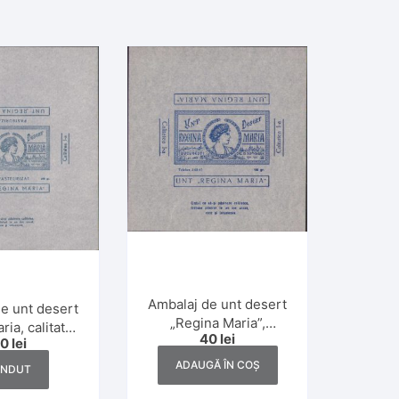
Ambalaj de unt desert
e unt desert
„Regina Maria”,
ia, calitatea
40
lei
calitatea I, 100 gr.,
40
lei
r, interbelic
interbelic
ADAUGĂ ÎN COȘ
ÂNDUT