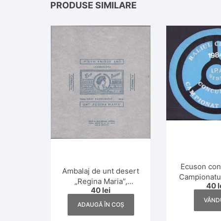
PRODUSE SIMILARE
Ecuson con
Ambalaj de unt desert
Campionatul
„Regina Maria”,
40
l
Raliul Cibi
40
lei
calitatea I, 200 gr.,
I.P.A. 
VÂND
interbelic
ADAUGĂ ÎN COȘ