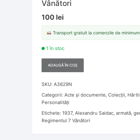
Vânători
100
lei
Transport gratuit la comenzile de minimu
1 în stoc
ADAUGĂ ÎN COȘ
A
l
t
SKU:
A3629N
e
Categorii:
Acte și documente
,
Colecții
,
Hârtii
r
Personalități
n
Etichete:
1937
,
Alexandru Saidac
,
armată
,
ge
a
Regimentul 7 Vânători
t
i
v