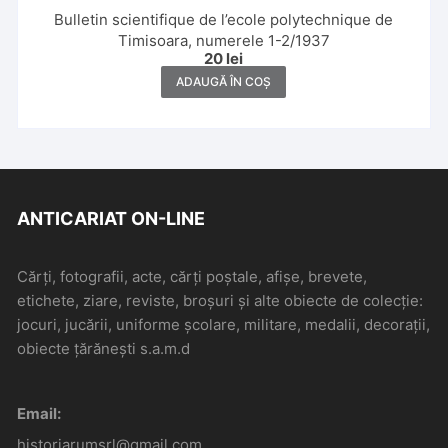
Bulletin scientifique de l’ecole polytechnique de
Timisoara, numerele 1-2/1937
20
lei
ADAUGĂ ÎN COȘ
ANTICARIAT ON-LINE
Cărți, fotografii, acte, cărți poștale, afișe, brevete,
etichete, ziare, reviste, broșuri și alte obiecte de colecție:
jocuri, jucării, uniforme școlare, militare, medalii, decorații,
obiecte țărănești s.a.m.d
Email:
historiarumsrl@gmail.com