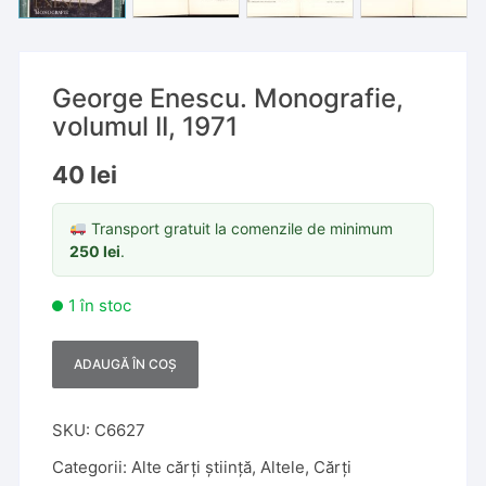
George Enescu. Monografie,
volumul II, 1971
40
lei
Transport gratuit la comenzile de minimum
250
lei
.
1 în stoc
ADAUGĂ ÎN COȘ
A
l
t
SKU:
C6627
e
Categorii:
Alte cărți știință
,
Altele
,
Cărți
r