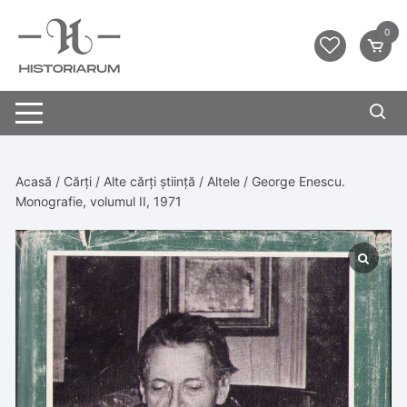
0
Acasă
/
Cărți
/
Alte cărți știință
/
Altele
/ George Enescu.
Monografie, volumul II, 1971