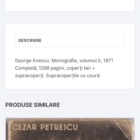
n
a
t
i
v
DESCRIERE
e
:
George Enescu. Monografie, volumul II, 1971
Completă, 1298 pagini, coperți tari +
supracoperți. Supracoperțile cu uzură.
PRODUSE SIMILARE