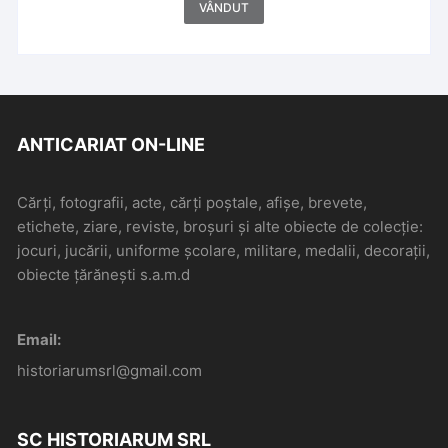
VÂNDUT
ANTICARIAT ON-LINE
Cărți, fotografii, acte, cărți poștale, afișe, brevete,
etichete, ziare, reviste, broșuri și alte obiecte de colecție:
jocuri, jucării, uniforme școlare, militare, medalii, decorații,
obiecte țărănești s.a.m.d
Email:
historiarumsrl@gmail.com
SC HISTORIARUM SRL