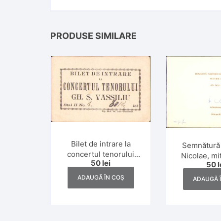
PRODUSE SIMILARE
Bilet de intrare la
Semnătură 
concertul tenorului
Nicolae, mi
50
lei
Gh. S. Vassiliu
50
l
Banat
ADAUGĂ ÎN COȘ
ADAUGĂ 