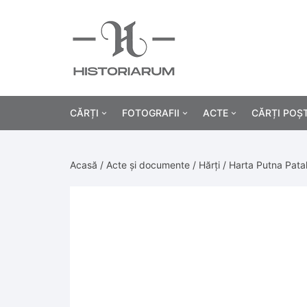
CĂRȚI
FOTOGRAFII
ACTE
CĂRȚI POȘ
Istorie
Fotografii civile
Diplome și certificat
Acasă
/
Acte și documente
/
Hărți
/ Harta Putna Patak
Alte cărți știință
Fotografii militare
Permise, carnete, liv
Agricultur
Cărți religie
Hârtii cu antet
Industrie
Beletristică
Bănci, acțiuni și asig
Medicină/
Cărți pentru copii
Alte documente
Pedagogie