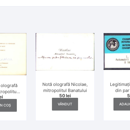
Legitimați
Notă olografă Nicolae,
olografă
din par
mitropolitul Banatului
tropolitul
50
lei
Camp
ei
ului
Interna
ADAUG
VÂNDUT
ÎN COȘ