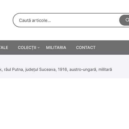
TALE
COLECȚII
MILITARIA
CONTACT
e
Personalități
, râul Putna, județul Suceava, 1916, austro-ungară, militară
rete
ă
Reclame tipărite
Afișe
urări
Farmacie
Calendare
/Manuale școlare
Medalii/Ordine/Decorații