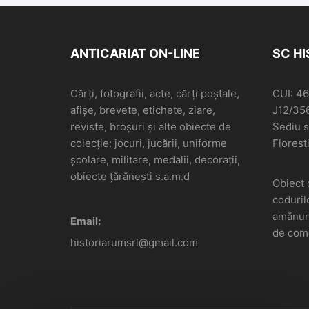
ANTICARIAT ON-LINE
SC H
Cărți, fotografii, acte, cărți poștale,
CUI: 4
afișe, brevete, etichete, ziare,
J12/35
reviste, broșuri și alte obiecte de
Sediu so
colecție: jocuri, jucării, uniforme
Floresti
școlare, militare, medalii, decorații,
obiecte țărănești s.a.m.d
Obiect 
coduril
amănunt
Email:
de come
historiarumsrl@gmail.com