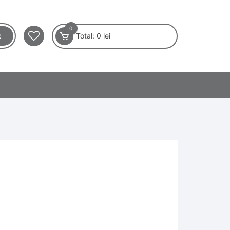
0
Total:
0
lei