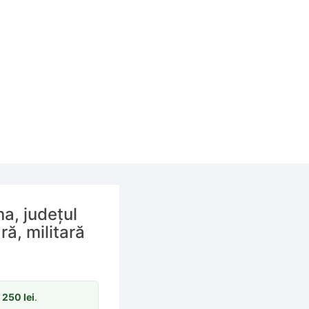
a, județul
ă, militară
m
250
lei
.