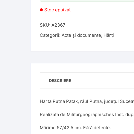
Stoc epuizat
SKU:
A2367
Categorii:
Acte și documente
,
Hărți
DESCRIERE
Harta Putna Patak, râul Putna, județul Suceav
Realizată de Militärgeographisches Inst. după
Mărime 57/42,5 cm. Fără defecte.