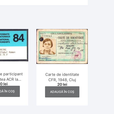
e participant
Carte de identitate
tea ACR la
CFR, 1948, Cluj
50
lei
20
lei
ionatul
țional FISA
Ă ÎN COȘ
ADAUGĂ ÎN COȘ
1984